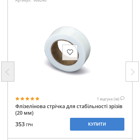
Артикул:
968240
1
відгука (ів)
Флізелінова стрічка для стабільності зрізів
(20 мм)
353
КУПИТИ
ГРН