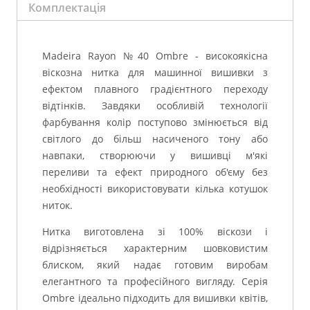
Комплектація
Madeira Rayon №40 Ombre - високоякісна
віскозна нитка для машинної вишивки з
ефектом плавного градієнтного переходу
відтінків. Завдяки особливій технології
фарбування колір поступово змінюється від
світлого до більш насиченого тону або
навпаки, створюючи у вишивці м'які
переливи та ефект природного об'єму без
необхідності використовувати кілька котушок
ниток.
Нитка виготовлена ​​зі 100% віскози і
відрізняється характерним шовковистим
блиском, який надає готовим виробам
елегантного та професійного вигляду. Серія
Ombre ідеально підходить для вишивки квітів,