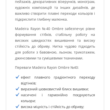
пейзажів, декоративних візерунків, монограм,
художніх композицій та інших дизайнів, де
важливо створити плавні переходи кольорів і
підкреслити глибину малюнка.
Madeira Rayon №40 Ombre забезпечує рівне
формування стібків, стабільну роботу на
високих швидкостях вишивання та високу
стійкість до обриву. Нитка чудово підходить
для роботи з бавовною, льоном, трикотажем,
джинсовими та сумішевими тканинами.
Переваги Madeira Rayon Ombre №40:
ефект плавного градієнтного переходу
відтінків;
виразний шовковистий блиск вишивки;
насичені і гармонійно поєднуються
кольори;
висока міцність і стійкість до обриву;