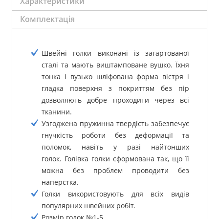
Характеристики
Комплектація
Швейні голки виконані із загартованої
сталі та мають виштамповане вушко.
Їхня
тонка і вузько шліфована форма вістря і
гладка поверхня з покриттям без пір
дозволяють добре проходити через всі
тканини.
Узгоджена пружинна твердість забезпечує
гнучкість роботи без деформації та
поломок, навіть у разі найтонших
голок.
Голівка голки сформована так, що її
можна без проблем проводити без
наперстка.
Голки використовують для всіх видів
популярних швейних робіт.
Розмір голок №1-5.