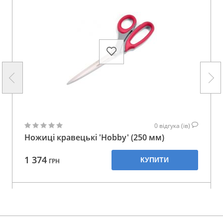
0
відгука (ів)
Ножиці кравецькі 'Hobby' (250 мм)
1 374
КУПИТИ
ГРН