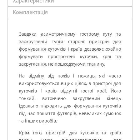
Характеристики
Комплектація
Завдяки асиметричному гострому куту та
заокругленій тупій стороні пристрій для
формування куточків і країв дозволяє охайно
формувати прострочені куточки, краї та
закруглення, не пошкоджуючи тканину.
На відміну від ножів і ножиць, які часто
використовуються в цих цілях, в пристрої для
куточків і країв відсутні гострі краї. Його
тонкий, витончено закруглений кінець
ідеально підходить для формування куточків
під час пошиття футлярів, невеликих сумочок
та інших виробів.
Крім того, пристрій для куточків та країв