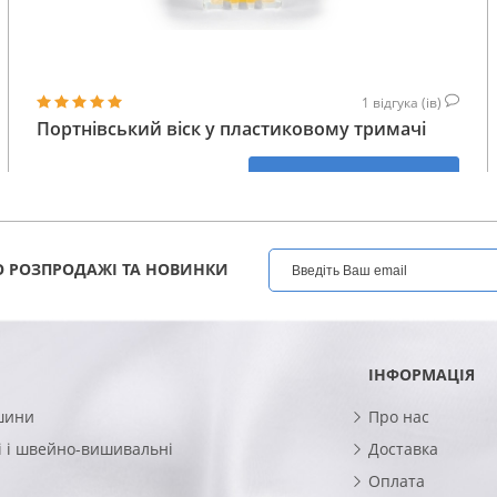
1
відгука (ів)
Портнівський віск у пластиковому тримачі
160
КУПИТИ
ГРН
 РОЗПРОДАЖІ ТА НОВИНКИ
ІНФОРМАЦІЯ
шини
Про нас
 і швейно-вишивальні
Доставка
Оплата