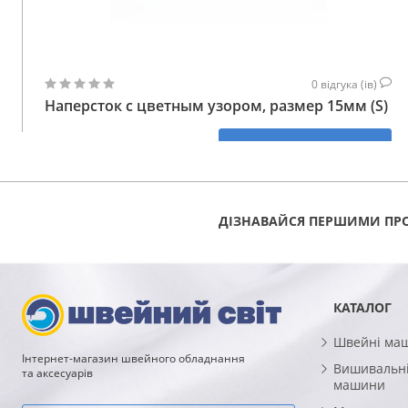
0
відгука (ів)
Наперсток с цветным узором, размер 15мм (S)
188
КУПИТИ
ГРН
ДІЗНАВАЙСЯ ПЕРШИМИ ПРО
КАТАЛОГ
Швейні ма
Інтернет-магазин швейного обладнання
Вишивальні
та аксесуарів
машини