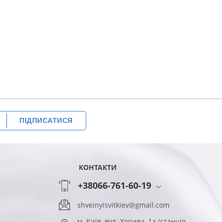
ПІДПИСАТИСЯ
КОНТАКТИ
+38066-761-60-19
shveinyisvitkiev@gmail.com
м. Київ, вул. Хорива, 1а (станція