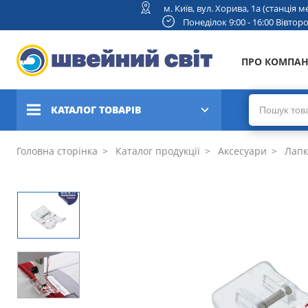
м. Київ, вул. Хорива, 1а (станція
Понеділок 9:00 - 16:00 Вівторок
ПРО КОМПА
КАТАЛОГ ТОВАРІВ
Швейні машини
Головна сторінка
Каталог продукції
Аксесуари
Лапк
Вишивальні та швейно-
вишивальні машини
Коверлоки, оверлоки,
плоскошовні машини
В'язальні машини