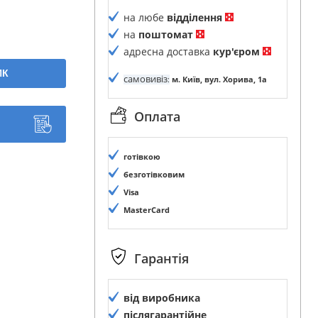
на любе
відділення
на
поштомат
адресна доставка
кур'єром
ИК
самовивіз
:
м. Київ, вул. Хорива, 1а
Оплата
готівкою
безготівковим
Visa
MasterCard
Гарантія
від виробника
післягарантійне