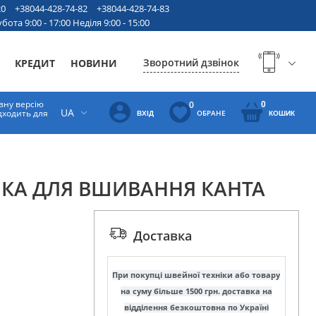
20
+38044-428-74-82
+38044-428-74-83
бота 9:00 - 17:00 Неділя 9:00 - 15:00
Зворотний дзвінок
КРЕДИТ
НОВИНИ
вну версію
0
0
UA
ідходить для
ОБРАНЕ
ВХІД
КОШИК
КА ДЛЯ ВШИВАННЯ КАНТА
Доставка
При покупці швейної техніки або товару
на суму більше 1500 грн. доставка на
відділення безкоштовна по Україні