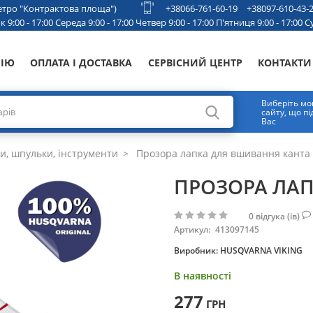
 метро "Контрактова площа")
+38066-761-60-19
+38097-610-43-
 9:00 - 17:00 Середа 9:00 - 17:00 Четвер 9:00 - 17:00 П'ятниця 9:00 - 17:00 Су
НІЮ
ОПЛАТА І ДОСТАВКА
СЕРВІСНИЙ ЦЕНТР
КОНТАКТИ
Виберіть мо
сайту, що п
Вас
и, шпульки, інструменти
Прозора лапка для вшивання канта
ПРОЗОРА ЛАП
0
відгука (ів)
Артикул:
413097145
Виробник:
HUSQVARNA VIKING
В наявності
277
ГРН