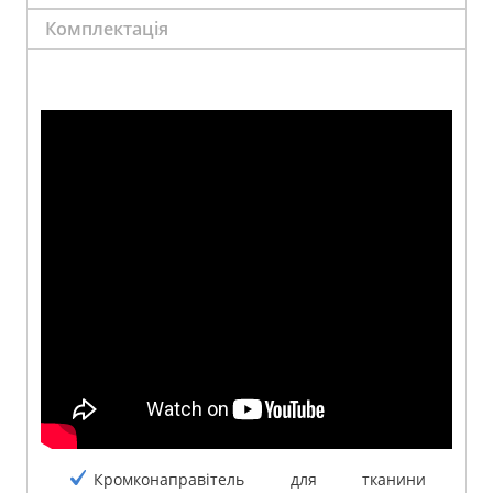
Комплектація
Кромконаправітель для тканини