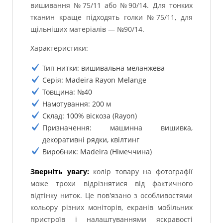
вишивання №75/11 або №90/14. Для тонких
тканин краще підходять голки №75/11, для
щільніших матеріалів — №90/14.
Характеристики:
Тип нитки: вишивальна меланжева
Серія: Madeira Rayon Melange
Товщина: №40
Намотування: 200 м
Склад: 100% віскоза (Rayon)
Призначення: машинна вишивка,
декоративні рядки, квілтинг
Виробник: Madeira (Німеччина)
Зверніть увагу:
колір товару на фотографії
може трохи відрізнятися від фактичного
відтінку ниток. Це пов'язано з особливостями
кольору різних моніторів, екранів мобільних
пристроїв і налаштуваннями яскравості