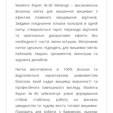
Madeira Rayon №40 Melange – високоякісна
віскозна нитка для машинної вишивки з
ефектом плавного змішування відтінків.
Завдяки поєднанню кількох кольорів в одній
нитці створюються гарні переходи відтінків
та оригінальні декоративні ефекти без
необхідності частої зміни котушок. Меланжеві
нитки ідеально підходять для вишивки квітів,
пейзажів, тварин, орнаментів, монограм та
художніх дизайнів.
Нитка виготовлена ​​зі 100% віскози та
відрізняється характерним шовковистим
блиском, який надає вишивці виразності та
професійного зовнішнього вигляду. Madeira
Rayon №40 забезпечує рівне формування
стібків, стабільну роботу на високих
швидкостях та чудову якість готової вишивки.
Підходить для роботи з бавовною, льоном,