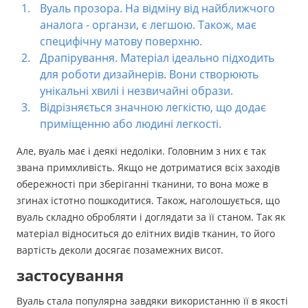
Вуаль прозора. На відміну від найближчого
аналога - органзи, є легшою. Також, має
специфічну матову поверхню.
Драпірування. Матеріал ідеально підходить
для роботи дизайнерів. Вони створюють
унікальні хвилі і незвичайні образи.
Відрізняється значною легкістю, що додає
приміщенню або людині легкості.
Але, вуаль має і деякі недоліки. Головним з них є так
звана примхливість. Якщо не дотриматися всіх заходів
обережності при зберіганні тканини, то вона може в
згинах істотно пошкодитися. Також, наголошується, що
вуаль складно обробляти і доглядати за її станом. Так як
матеріал відноситься до елітних видів тканин, то його
вартість деколи досягає позамежних висот.
застосування
Вуаль стала популярна завдяки використанню її в якості