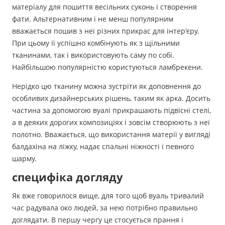
матеріалу для пошиття весільних суконь і створення
фати. Альтернативним і не менш популярним
вважається пошив з неї різних прикрас для інтер'єру.
При цьому її успішно комбінують як з щільними
тканинами, так і використовують саму по собі.
Найбільшою популярністю користуються ламбрекени.
Нерідко цю тканину можна зустріти як доповнення до
особливих дизайнерських рішень, таким як арка. Досить
частина за допомогою вуалі прикрашають підвісні стелі,
а в деяких дорогих композиціях і зовсім створюють з неї
полотно. Вважається, що використання матерії у вигляді
балдахіна на ліжку, надає спальні ніжності і певного
шарму.
специфіка догляду
Як вже говорилося вище, для того щоб вуаль тривалий
час радувала око людей, за нею потрібно правильно
доглядати. В першу чергу це стосується прання і