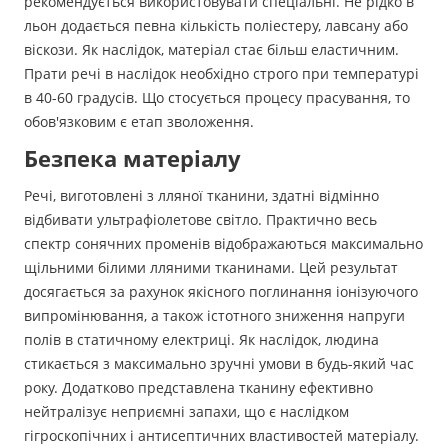
рекомендується використовувати спеціальні. Не рідко в
льон додається певна кількість поліестеру, лавсану або
віскози. Як наслідок, матеріал стає більш еластичним.
Прати речі в наслідок необхідно строго при температурі
в 40-60 градусів. Що стосується процесу прасування, то
обов'язковим є етап зволоження.
Безпека матеріалу
Речі, виготовлені з лляної тканини, здатні відмінно
відбивати ультрафіолетове світло. Практично весь
спектр сонячних променів відображаються максимально
щільними білими лляними тканинами. Цей результат
досягається за рахунок якісного поглинання іонізуючого
випромінювання, а також істотного зниження напруги
полів в статичному електриці. Як наслідок, людина
стикається з максимально зручні умови в будь-який час
року. Додатково представлена тканину ефективно
нейтралізує неприємні запахи, що є наслідком
гігроскопічних і антисептичних властивостей матеріалу.