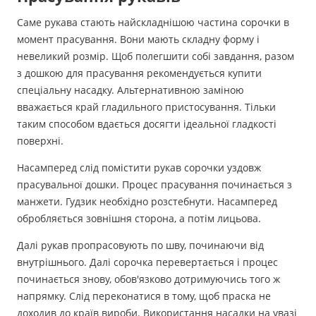
Саме рукава стають найскладнішою частина сорочки в
момент прасування. Вони мають складну форму і
невеликий розмір. Щоб полегшити собі завдання, разом
з дошкою для прасування рекомендується купити
спеціальну насадку. Альтернативною заміною
вважається край гладильного пристосування. Тільки
таким способом вдається досягти ідеальної гладкості
поверхні.
Насамперед слід помістити рукав сорочки уздовж
прасувальної дошки. Процес прасування починається з
манжети. Гудзик необхідно розстебнути. Насамперед
обробляється зовнішня сторона, а потім лицьова.
Далі рукав пропрасовують по шву, починаючи від
внутрішнього. Далі сорочка перевертається і процес
починається знову, обов'язково дотримуючись того ж
напрямку. Слід переконатися в тому, щоб праска не
доходив до країв вироби. Використання насадки на увазі