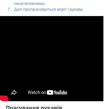
незачепленими.
Далі пропрасовується воріт і рукава.
Прасування рукавів