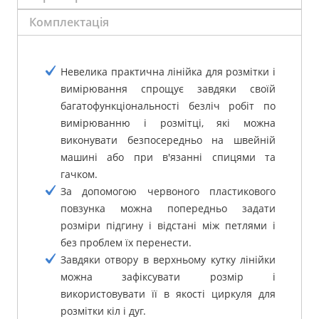
Комплектація
Невелика практична лінійка для розмітки і
вимірювання спрощує завдяки своїй
багатофункціональності безліч робіт по
вимірюванню і розмітці, які можна
виконувати безпосередньо на швейній
машині або при в'язанні спицями та
гачком.
За допомогою червоного пластикового
повзунка можна попередньо задати
розміри підгину і відстані між петлями і
без проблем їх перенести.
Завдяки отвору в верхньому кутку лінійки
можна зафіксувати розмір і
використовувати її в якості циркуля для
розмітки кіл і дуг.