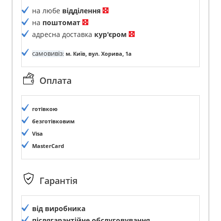
на любе
відділення
на
поштомат
адресна доставка
кур'єром
самовивіз
:
м. Київ, вул. Хорива, 1а
Оплата
готівкою
безготівковим
Visa
MasterCard
Гарантія
від виробника
післягарантійне обслуговування