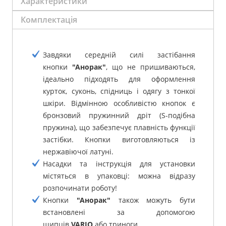
Характеристики
Комплектація
Завдяки середній силі застібання
кнопки
"Анорак"
, що не пришиваються,
ідеально підходять для оформлення
курток, суконь, спідниць і одягу з тонкої
шкіри.
Відмінною особливістю кнопок є
бронзовий пружинний дріт (S-подібна
пружина), що забезпечує плавність функції
застібки.
Кнопки виготовляються із
нержавіючої латуні.
Насадки та інструкція для установки
містяться в упаковці: можна відразу
розпочинати роботу!
Кнопки
"Анорак"
також можуть бути
встановлені за допомогою
щипців
VARIO
або триноги.