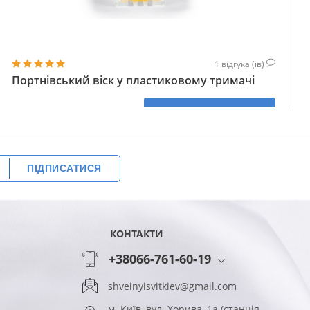
1
відгука (ів)
Портнівський віск у пластиковому тримачі
160
КУПИТИ
ГРН
ПІДПИСАТИСЯ
КОНТАКТИ
+38066-761-60-19
shveinyisvitkiev@gmail.com
м. Київ, вул. Хорива, 1а (станція