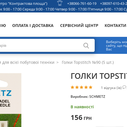
 метро "Контрактова площа")
+38066-761-60-19
+38097-610-43-
 9:00 - 17:00 Середа 9:00 - 17:00 Четвер 9:00 - 17:00 П'ятниця 9:00 - 17:00 Су
НІЮ
ОПЛАТА І ДОСТАВКА
СЕРВІСНИЙ ЦЕНТР
КОНТАКТИ
Виберіть мо
сайту, що п
Вас
 для всієї побутової техніки
Голки Topstitch №90 (5 шт.)
ГОЛКИ TOPSTI
1
відгука (ів)
Виробник:
SCHMETZ
В наявності
156
ГРН