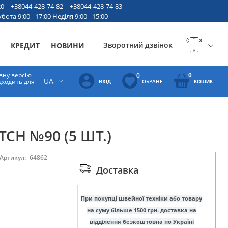
20
+38044-428-74-82
+38044-428-74-83
бота 9:00 - 17:00 Неділя 9:00 - 15:00
Зворотний дзвінок
КРЕДИТ
НОВИНИ
вну версію
0
0
UA
ідходить для
ОБРАНЕ
ВХІД
КОШИК
TCH №90 (5 ШТ.)
Артикул:
64862
Доставка
При покупці швейної техніки або товару
на суму більше 1500 грн. доставка на
відділення безкоштовна по Україні