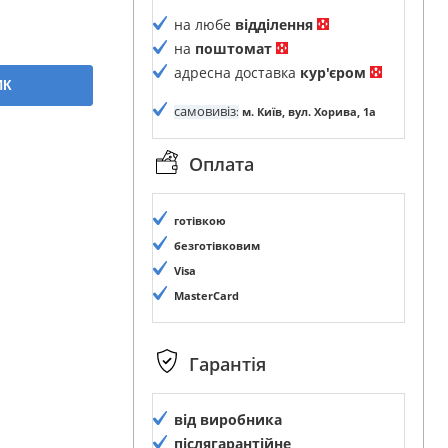
на любе
відділення
на
поштомат
адресна доставка
кур'єром
ИК
самовивіз
:
м. Київ, вул. Хорива, 1а
Оплата
готівкою
безготівковим
Visa
MasterCard
Гарантія
від виробника
післягарантійне