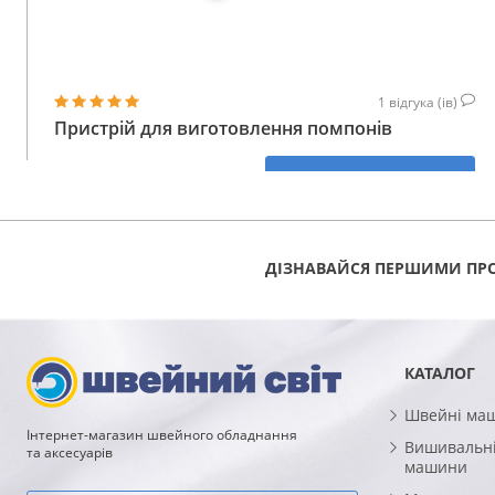
1
відгука (ів)
Пристрій для виготовлення помпонів
574
КУПИТИ
ГРН
ДІЗНАВАЙСЯ ПЕРШИМИ ПРО
КАТАЛОГ
Швейні ма
Інтернет-магазин швейного обладнання
Вишивальні
та аксесуарів
машини