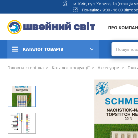
м. Київ, вул. Хорива, 1а (станція
Понеділок 9:00 - 16:00 Вівторок
ПРО КОМПА
КАТАЛОГ ТОВАРІВ
Швейні машини
Головна сторінка
Каталог продукції
Аксесуари
Голки
Вишивальні та швейно-
вишивальні машини
Коверлоки, оверлоки,
плоскошовні машини
В'язальні машини