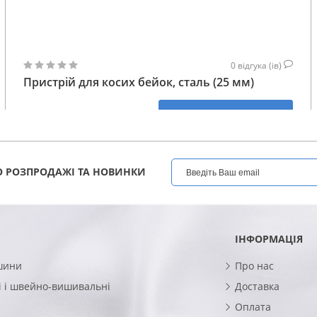
0
відгука (ів)
Пристрій для косих бейок, сталь (25 мм)
519
КУПИТИ
ГРН
 РОЗПРОДАЖІ ТА НОВИНКИ
ІНФОРМАЦІЯ
шини
Про нас
 і швейно-вишивальні
Доставка
Оплата