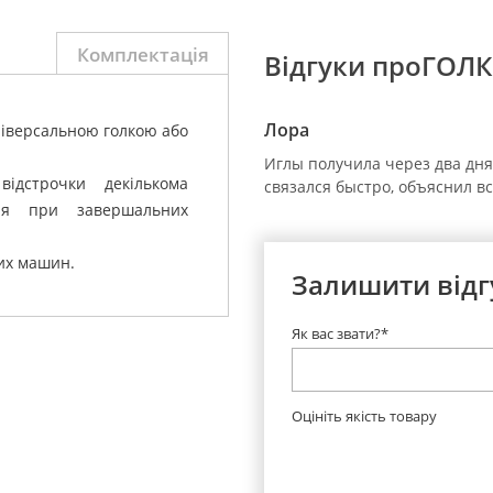
Комплектація
Відгуки проГОЛК
Лора
універсальною голкою або
Иглы получила через два дня 
ідстрочки декількома
связался быстро, объяснил в
я при завершальних
них машин.
Залишити відг
Як вас звати?*
Оцініть якість товару