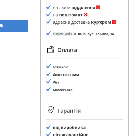
на любе
відділення
на
поштомат
адресна доставка
кур'єром
ИК
самовивіз
:
м. Київ, вул. Хорива, 1а
Оплата
готівкою
безготівковим
Visa
MasterCard
Гарантія
від виробника
післягарантійне