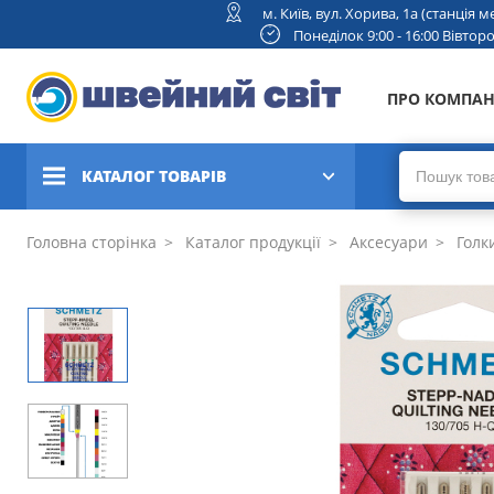
м. Київ, вул. Хорива, 1а (станція
Понеділок 9:00 - 16:00 Вівторок
ПРО КОМПА
КАТАЛОГ ТОВАРІВ
Швейні машини
Головна сторінка
Каталог продукції
Аксесуари
Голки
Вишивальні та швейно-
вишивальні машини
Коверлоки, оверлоки,
плоскошовні машини
В'язальні машини