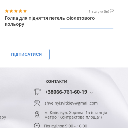
1
відгука (ів)
Голка для підняття петель фіолетового
кольору
276
КУПИТИ
ГРН
ПІДПИСАТИСЯ
КОНТАКТИ
+38066-761-60-19
shveinyisvitkiev@gmail.com
м. Київ, вул. Хорива, 1а (станція
ару
метро "Контрактова площа")
Понеділок 9:00 - 16:00