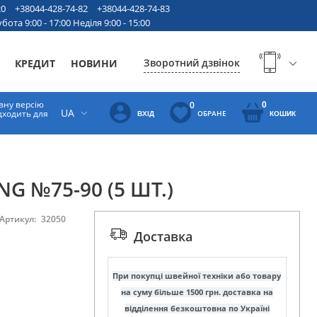
20
+38044-428-74-82
+38044-428-74-83
бота 9:00 - 17:00 Неділя 9:00 - 15:00
Зворотний дзвінок
КРЕДИТ
НОВИНИ
вну версію
0
0
UA
ідходить для
ОБРАНЕ
ВХІД
КОШИК
NG №75-90 (5 ШТ.)
Артикул:
32050
Доставка
При покупці швейної техніки або товару
на суму більше 1500 грн. доставка на
відділення безкоштовна по Україні