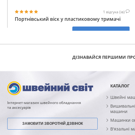
1
відгука (ів)
Портнівський віск у пластиковому тримачі
160
КУПИТИ
ГРН
ДІЗНАВАЙСЯ ПЕРШИМИ ПРО
КАТАЛОГ
Швейні ма
Інтернет-магазин швейного обладнання
Вишивальні
та аксесуарів
машини
Машинки о
ЗАМОВИТИ ЗВОРОТНІЙ ДЗВІНОК
В'язальні 