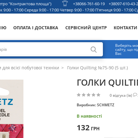
 метро "Контрактова площа")
+38066-761-60-19
+38097-610-43-
 9:00 - 17:00 Середа 9:00 - 17:00 Четвер 9:00 - 17:00 П'ятниця 9:00 - 17:00 Су
НІЮ
ОПЛАТА І ДОСТАВКА
СЕРВІСНИЙ ЦЕНТР
КОНТАКТИ
Виберіть мо
сайту, що п
Вас
 для всієї побутової техніки
Голки Quilting №75-90 (5 шт.)
ГОЛКИ QUILTI
0
відгука (ів)
Виробник:
SCHMETZ
В наявності
132
ГРН