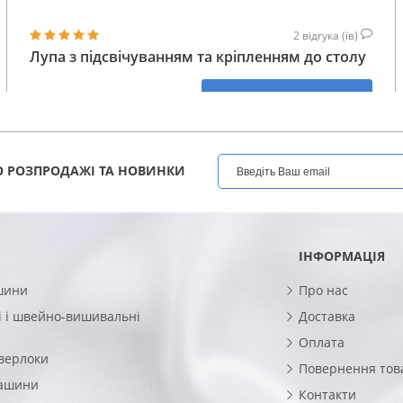
2
відгука (ів)
Лупа з підсвічуванням та кріпленням до столу
4 265
КУПИТИ
ГРН
 РОЗПРОДАЖІ ТА НОВИНКИ
ІНФОРМАЦІЯ
шини
Про нас
 і швейно-вишивальні
Доставка
Оплата
верлоки
Повернення тов
машини
Контакти