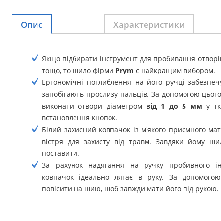
Опис
Характеристики
Якщо підбирати інструмент для пробивання отворів 
тощо, то шило фірми
Prym
є найкращим вибором.
Ергономічні поглиблення на його ручці забезпеч
запобігають прослизу пальців. За допомогою цьог
виконати отвори діаметром
від 1 до 5 мм
у тк
встановлення кнопок.
Білий захисний ковпачок із м'якого приємного мат
вістря для захисту від травм. Завдяки йому ш
поставити.
За рахунок надягання на ручку пробивного ін
ковпачок ідеально лягає в руку. За допомог
повісити на шию, щоб завжди мати його під рукою.