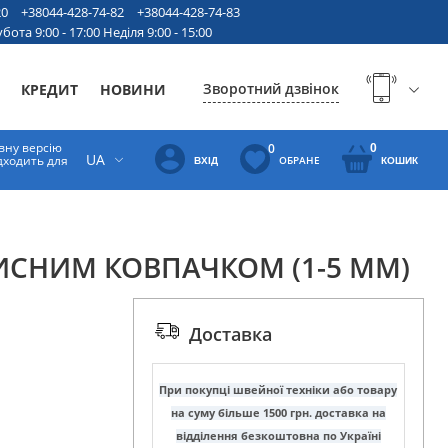
20
+38044-428-74-82
+38044-428-74-83
бота 9:00 - 17:00 Неділя 9:00 - 15:00
Зворотний дзвінок
КРЕДИТ
НОВИНИ
вну версію
0
0
UA
ідходить для
ОБРАНЕ
ВХІД
КОШИК
ИСНИМ КОВПАЧКОМ (1-5 ММ)
Доставка
При покупці швейної техніки або товару
на суму більше 1500 грн. доставка на
відділення безкоштовна по Україні