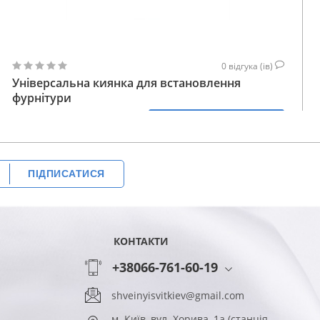
0
відгука (ів)
Універсальна киянка для встановлення
фурнітури
520
КУПИТИ
ГРН
ПІДПИСАТИСЯ
КОНТАКТИ
+38066-761-60-19
shveinyisvitkiev@gmail.com
м. Київ, вул. Хорива, 1а (станція