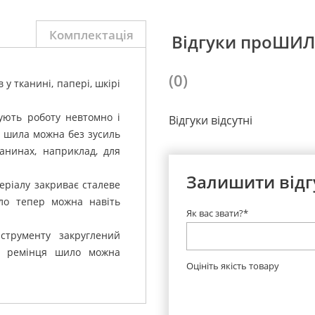
Комплектація
Відгуки проШИЛ
(0)
у тканині, папері, шкірі
ують роботу невтомно і
Відгуки відсутні
о шила можна без зусиль
анинах, наприклад, для
Залишити відг
еріалу закриває сталеве
ило тепер можна навіть
Як вас звати?*
струменту закруглений
ою ремінця шило можна
Оцініть якість товару