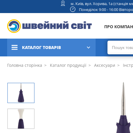
м. Київ, вул. Хорива, 1а (станція
Понеділок 9:00 - 16:00 Вівторок
ПРО КОМПА
КАТАЛОГ ТОВАРІВ
Швейні машини
Головна сторінка
Каталог продукції
Аксесуари
Інст
Вишивальні та швейно-
вишивальні машини
Коверлоки, оверлоки,
плоскошовні машини
В'язальні машини