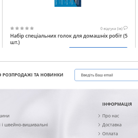
0
відгука (ів)
Набір спеціальних голок для домашніх робіт (5
шт.)
157
КУПИТИ
ГРН
 РОЗПРОДАЖІ ТА НОВИНКИ
ІНФОРМАЦІЯ
шини
Про нас
 і швейно-вишивальні
Доставка
Оплата