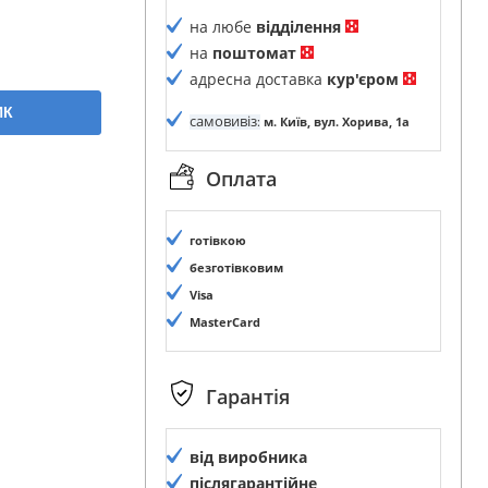
на любе
відділення
на
поштомат
адресна доставка
кур'єром
ИК
самовивіз
:
м. Київ, вул. Хорива, 1а
Оплата
готівкою
безготівковим
Visa
MasterCard
Гарантія
від виробника
післягарантійне