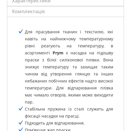
Характеристики
Комплектація
Для прасування тканин і текстилю, які
навіть на найнижчому температурному
рівні реагують на температуру, в
асортименті
Prym
є насадка на підошву
праски з білої силіконової плівки.
Вона
знижує температуру та захищає таким
чином від утворення глянцю та інших
небажаних побічних ефектів надто високої
температури.
Для відпарювання плівка
має чимало отворів, якими може виходити
пар.
Стабільна пружина із сталі служить для
фіксації насадки на прасці.
Підходить для відпарювання.
Пом'якшує жар праски.