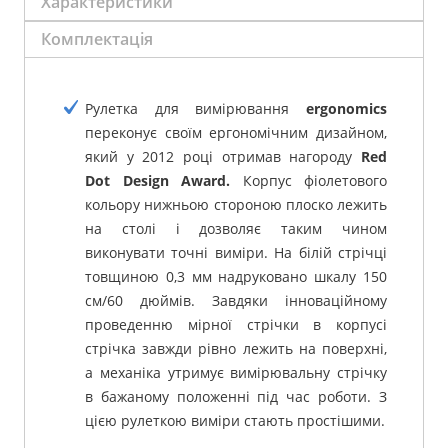
Характеристики
Комплектація
Рулетка для вимірювання
ergonomics
переконує своїм ергономічним дизайном,
який у 2012 році отримав нагороду
Red
Dot Design Award.
Корпус фіолетового
кольору нижньою стороною плоско лежить
на столі і дозволяє таким чином
виконувати точні виміри.
На білій стрічці
товщиною 0,3 мм надруковано шкалу 150
см/60 дюймів.
Завдяки інноваційному
проведенню мірної стрічки в корпусі
стрічка завжди рівно лежить на поверхні,
а механіка утримує вимірювальну стрічку
в бажаному положенні під час роботи.
З
цією рулеткою виміри стають простішими.