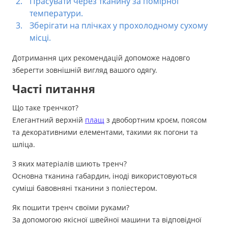
Прасувати через тканину за помірної
температури.
Зберігати на плічках у прохолодному сухому
місці.
Дотримання цих рекомендацій допоможе надовго
зберегти зовнішній вигляд вашого одягу.
Часті питання
Що таке тренчкот?
Елегантний верхній
плащ
з двобортним кроєм, поясом
та декоративними елементами, такими як погони та
шліца.
З яких матеріалів шиють тренч?
Основна тканина габардин, іноді використовуються
суміші бавовняні тканини з поліестером.
Як пошити тренч своїми руками?
За допомогою якісної швейної машини та відповідної