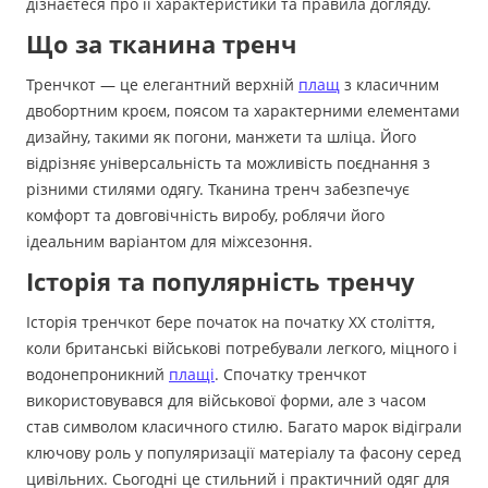
дізнаєтеся про її характеристики та правила догляду.
Що за тканина тренч
Тренчкот — це елегантний верхній
плащ
з класичним
двобортним кроєм, поясом та характерними елементами
дизайну, такими як погони, манжети та шліца. Його
відрізняє універсальність та можливість поєднання з
різними стилями одягу. Тканина тренч забезпечує
комфорт та довговічність виробу, роблячи його
ідеальним варіантом для міжсезоння.
Історія та популярність тренчу
Історія тренчкот бере початок на початку XX століття,
коли британські військові потребували легкого, міцного і
водонепроникний
плащі
. Спочатку тренчкот
використовувався для військової форми, але з часом
став символом класичного стилю. Багато марок відіграли
ключову роль у популяризації матеріалу та фасону серед
цивільних. Сьогодні це стильний і практичний одяг для