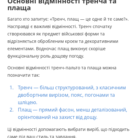
Основні відмінності тренча та
плаща
Багато хто запитує: «Тренч, плащ — це одне й те саме?».
Насправді є важливі відмінності. Тренч спочатку
створювався як предмет військової форми та
відрізняється обробленим кроєм та декоративними
елементами. Водночас плащ виконує скоріше
функціональну роль дощову погоду.
Основні відмінності тренч-пальто та плаща можна
позначити так:
Тренч — більш структурований, з класичним
двобортним вирізом, пояс, погонами та
шліцею.
Плащ — прямий фасон, менш деталізований,
орієнтований на захист від дощу.
Ці відмінності допомагають вибрати виріб, що підходить
саме під ваш стиль та завдання.