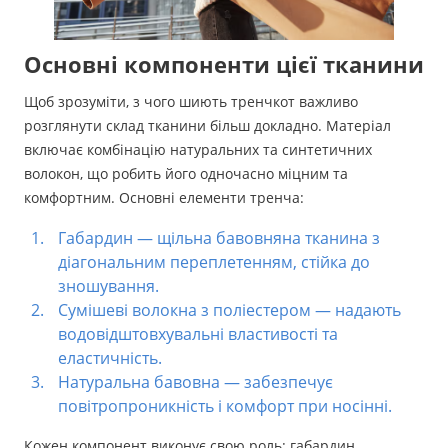
Основні компоненти цієї тканини
Щоб зрозуміти, з чого шиють тренчкот важливо
розглянути склад тканини більш докладно. Матеріал
включає комбінацію натуральних та синтетичних
волокон, що робить його одночасно міцним та
комфортним. Основні елементи тренча:
Габардин — щільна бавовняна тканина з
діагональним переплетенням, стійка до
зношування.
Сумішеві волокна з поліестером — надають
водовідштовхувальні властивості та
еластичність.
Натуральна бавовна — забезпечує
повітропроникність і комфорт при носінні.
Кожен компонент виконує свою роль: габардин