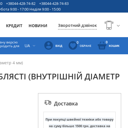
20
+38044-428-74-82
+38044-428-74-83
бота 9:00 - 17:00 Неділя 9:00 - 15:00
Зворотний дзвінок
КРЕДИТ
НОВИНИ
вну версію
0
0
UA
ідходить для
ОБРАНЕ
ВХІД
КОШИК
аметр 4 мм)
БЛЯСТІ (ВНУТРІШНІЙ ДІАМЕТР
Доставка
При покупці швейної техніки або товару
на суму більше 1500 грн. доставка на