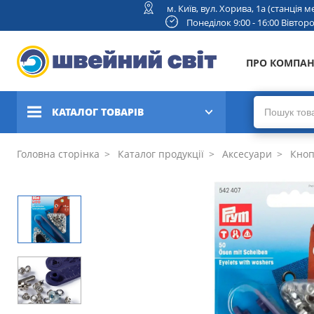
м. Київ, вул. Хорива, 1а (станція
Понеділок 9:00 - 16:00 Вівторок
ПРО КОМПА
КАТАЛОГ ТОВАРІВ
Швейні машини
Головна сторінка
Каталог продукції
Аксесуари
Кноп
Вишивальні та швейно-
вишивальні машини
Коверлоки, оверлоки,
плоскошовні машини
В'язальні машини