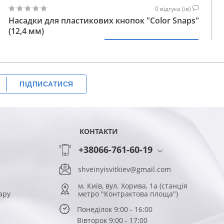
0
відгука (ів)
Насадки для пластикових кнопок "Color Snaps"
(12,4 мм)
132
КУПИТИ
ГРН
ПІДПИСАТИСЯ
КОНТАКТИ
+38066-761-60-19
shveinyisvitkiev@gmail.com
м. Київ, вул. Хорива, 1а (станція
ару
метро "Контрактова площа")
Понеділок 9:00 - 16:00
Вівторок 9:00 - 17:00