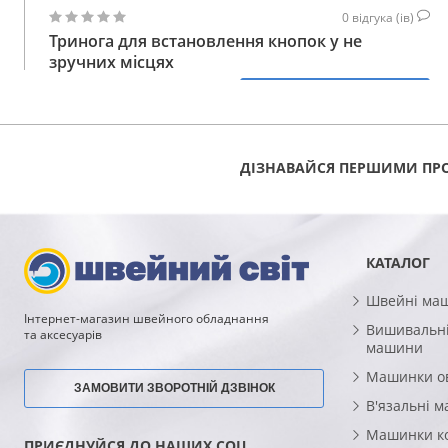
0
відгука (ів)
Тринога для встановлення кнопок у не
зручних місцях
323
КУПИТИ
ГРН
ДІЗНАВАЙСЯ ПЕРШИМИ ПРО
КАТАЛОГ
Швейні ма
Інтернет-магазин швейного обладнання
Вишивальні
та аксесуарів
машини
Машинки о
ЗАМОВИТИ ЗВОРОТНІЙ ДЗВІНОК
В'язальні 
Машинки к
ПРИЄДНУЙСЯ ДО НАШИХ СОЦ.