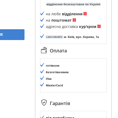
відділення безкоштовна по Україні
на любе
відділення
на
поштомат
адресна доставка
кур'єром
ИК
самовивіз
:
м. Київ, вул. Хорива, 1а
Оплата
готівкою
безготівковим
Visa
MasterCard
Гарантія
від виробника