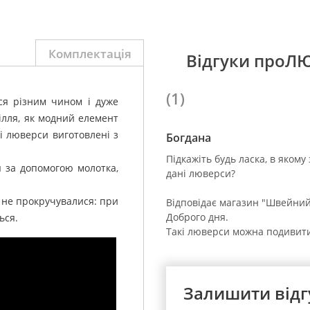
Комплектація
Відгуки проЛ
(1)
ся різним чином і дуже
ілля, як модний елемент
 люверси виготовлені з
Богдана
Підкажіть будь ласка, в якому
 за допомогою молотка,
дані люверси?
 не прокручувалися: при
Відповідає магазин "Швейний 
Доброго дня.
ься.
Такі люверси можна подивитис
Залишити відг