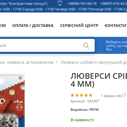
 метро "Контрактова площа")
+38066-761-60-19
+38097-610-43-
 9:00 - 17:00 Середа 9:00 - 17:00 Четвер 9:00 - 17:00 П'ятниця 9:00 - 17:00 Су
НІЮ
ОПЛАТА І ДОСТАВКА
СЕРВІСНИЙ ЦЕНТР
КОНТАКТИ
Виберіть мо
сайту, що п
Вас
ки, люверси, встановлення
Люверси сріблясті (внутрішній ді
ЛЮВЕРСИ СРІ
4 ММ)
1
відгука (ів)
Артикул:
542407
Виробник:
PRYM
В наявності