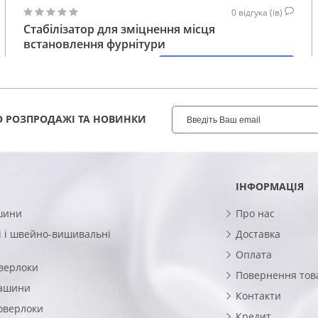
0
відгука (ів)
Стабілізатор для зміцнення місця
встановлення фурнітури
317
КУПИТИ
ГРН
 РОЗПРОДАЖІ ТА НОВИНКИ
ІНФОРМАЦІЯ
шини
Про нас
 і швейно-вишивальні
Доставка
Оплата
верлоки
Повернення тов
машини
Контакти
оверлоки
Кредит