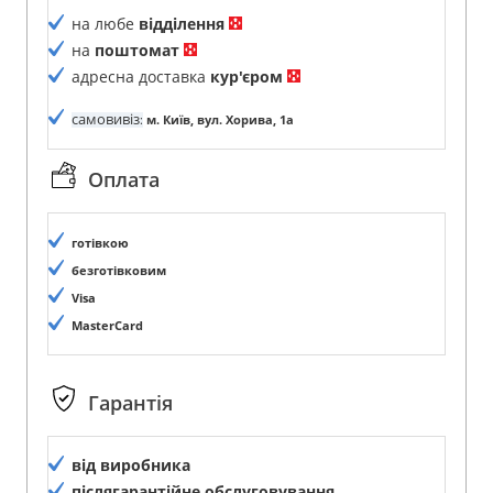
на любе
відділення
на
поштомат
адресна доставка
кур'єром
самовивіз
:
м. Київ, вул. Хорива, 1а
Оплата
готівкою
безготівковим
Visa
MasterCard
Гарантія
від виробника
післягарантійне обслуговування