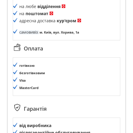
на любе
відділення
на
поштомат
адресна доставка
кур'єром
самовивіз
:
м. Київ, вул. Хорива, 1а
Оплата
готівкою
безготівковим
Visa
MasterCard
Гарантія
від виробника
післягарантійне обслуговування