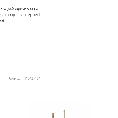
их служб здійснюється
я товарів в інтернеті
лі.
Артикул:
416427101