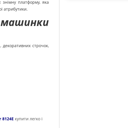
 знімну платформу, яка
ої атрибутики.
машинки
, декоративних строчок,
r 8124E
купити легко і