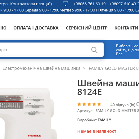
 метро "Контрактова площа")
+38066-761-60-19
+38097-610-43-
 9:00 - 17:00 Середа 9:00 - 17:00 Четвер 9:00 - 17:00 П'ятниця 9:00 - 17:00 Су
НІЮ
ОПЛАТА І ДОСТАВКА
СЕРВІСНИЙ ЦЕНТР
КОНТАКТИ
Виберіть мо
сайту, що п
Вас
Електромеханічна швейна машинка
FAMILY GOLD MASTER 8
Швейна маши
8124E
40
відгука (ів)
Артикул:
FAMILY GOLD MASTER 
Виробник:
FAMILY
Немає в наявності