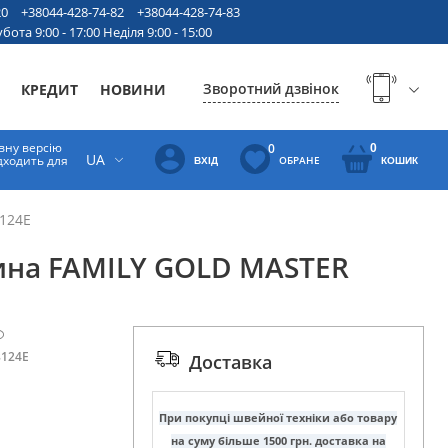
20
+38044-428-74-82
+38044-428-74-83
бота 9:00 - 17:00 Неділя 9:00 - 15:00
Зворотний дзвінок
КРЕДИТ
НОВИНИ
вну версію
0
0
UA
ідходить для
ОБРАНЕ
ВХІД
КОШИК
124E
на FAMILY GOLD MASTER
8124E
Доставка
При покупці швейної техніки або товару
на суму більше 1500 грн. доставка на