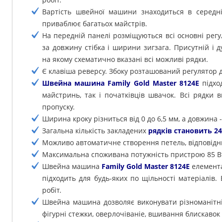
Вартість швейної машини знаходиться в середній
приваблює багатьох майстрів.
На передній панелі розміщуються всі основні регу
за довжину стібка і ширини зигзага. Присутній і 
на якому схематично вказані всі можливі рядки.
Є клавіша реверсу. Збоку розташований регулятор 
Швейна машина Family Gold Master 8124E
підхо
майстринь, так і початківців швачок. Всі рядки в
пропуску.
Ширина кроку різниться від 0 до 6,5 мм, а довжина - 
Загальна кількість закладених
рядків становить 24
Можливо автоматичне створення петель, відповідн
Максимальна споживана потужність пристрою 85 В
Швейна машина
Family Gold Master 8124E
елемента
підходить для будь-яких по щільності матеріалів.
робіт.
Швейна машина дозволяє виконувати різноманітні 
фігурні стежки, оверлочіваніе, вшивання блискавок т