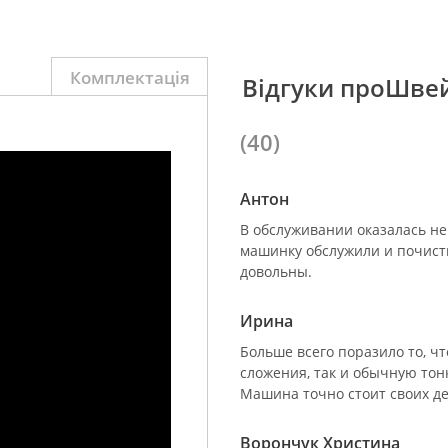
Комплектація
Відгуки проШве
(40)
Антон
В обслуживании оказалась н
машинку обслужили и почисти
довольны.
Ирина
Больше всего поразило то, чт
сложения, так и обычную тон
Машина точно стоит своих д
Ворончук Христина