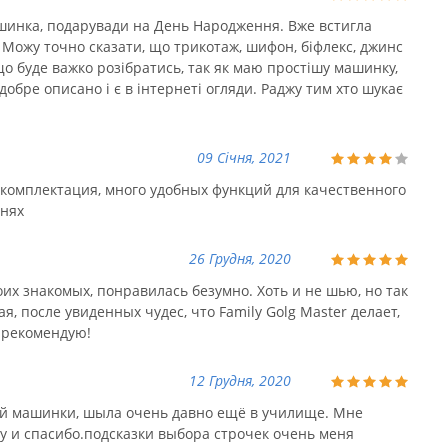
машинка, подарувади на День Народження. Вже встигла
. Можу точно сказати, що трикотаж, шифон, біфлекс, джинс
о буде важко розібратись, так як маю простішу машинку,
 добре описано і є в інтернеті огляди. Раджу тим хто шукає
09 Січня, 2021
комплектация, много удобных функций для качественного
анях
26 Грудня, 2020
их знакомых, понравилась безумно. Хоть и не шью, но так
я, после увиденных чудес, что Family Golg Master делает,
 рекомендую!
12 Грудня, 2020
ой машинки, шыла очень давно ещё в училище. Мне
 и спасибо.подсказки выбора строчек очень меня