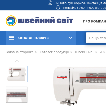
м. Київ, вул. Хорива, 1а (станція
Понеділок 9:00 - 16:00 Вівторок
ПРО КОМПА
КАТАЛОГ ТОВАРІВ
Швейні машини
Головна сторінка
Каталог продукції
Швейні машини
Вишивальні та швейно-
вишивальні машини
Коверлоки, оверлоки,
плоскошовні машини
В'язальні машини