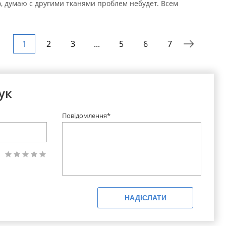
, думаю с другими тканями проблем небудет. Всем
1
2
3
...
5
6
7
ук
Повідомлення*
НАДІСЛАТИ