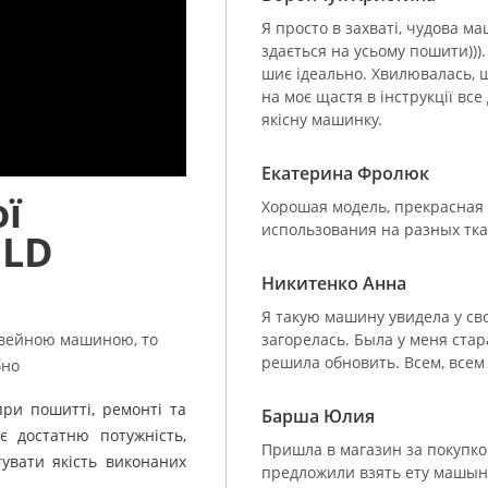
Я просто в захваті, чудова 
здається на усьому пошити)))
шиє ідеально. Хвилювалась, щ
на моє щастя в інструкції все
якісну машинку.
Екатерина Фролюк
ї
Хорошая модель, прекрасная 
использования на разных тк
OLD
Никитенко Анна
Я такую машину увидела у сво
загорелась. Была у меня стара
швейною машиною, то
решила обновить. Всем, всем
бно
ри пошитті, ремонті та
Барша Юлия
є достатню потужність,
Пришла в магазин за покупк
увати якість виконаних
предложили взять ету машыну