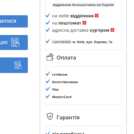
відділення безкоштовна по Україні
на любе
відділення
ЯВИТИСЯ
на
поштомат
адресна доставка
кур'єром
самовивіз
ЦІЮ
:
м. Київ, вул. Хорива, 1а
Оплата
готівкою
безготівковим
Visa
MasterCard
Гарантія
від виробника