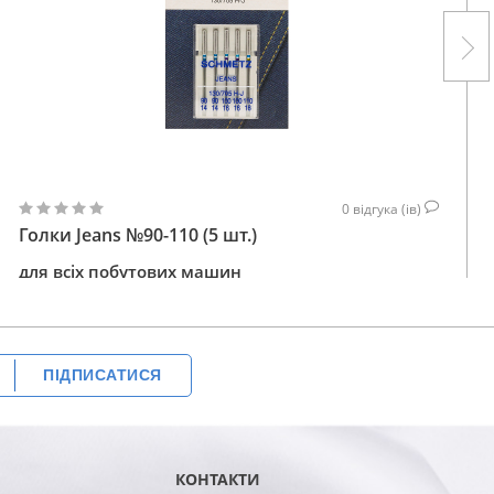
0
відгука (ів)
Голки Jeans №90-110 (5 шт.)
для всіх побутових машин
141
КУПИТИ
ГРН
ПІДПИСАТИСЯ
КОНТАКТИ