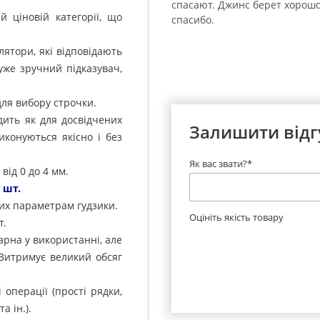
спасают. Джинс берет хорошо
 ціновій категорії, що
спасибо.
лятори, які відповідають
дуже зручний підказувач,
для вибору строчки.
дить як для досвідчених
Залишити відг
иконуються якісно і без
Як вас звати?*
від 0 до 4 мм.
 шт.
их параметрам гудзики.
Оцініть якість товару
т.
рна у використанні, але
 Витримує великий обсяг
операції (прості рядки,
а ін.).