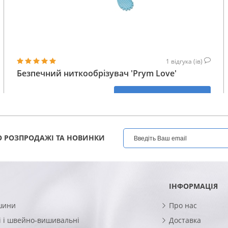
1
відгука (ів)
Безпечний ниткообрізувач 'Prym Love'
206
КУПИТИ
ГРН
 РОЗПРОДАЖІ ТА НОВИНКИ
ІНФОРМАЦІЯ
шини
Про нас
 і швейно-вишивальні
Доставка