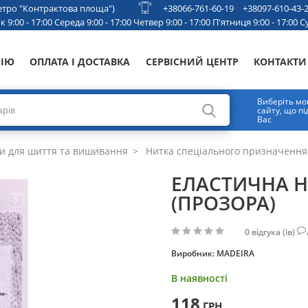
 метро "Контрактова площа")
+38066-761-60-19
+38097-610-43-
 9:00 - 17:00 Середа 9:00 - 17:00 Четвер 9:00 - 17:00 П'ятниця 9:00 - 17:00 Су
НІЮ
ОПЛАТА І ДОСТАВКА
СЕРВІСНИЙ ЦЕНТР
КОНТАКТИ
Виберіть мо
сайту, що п
Вас
и для шиття та вишивання
Нитка спеціального призначення
ЕЛАСТИЧНА Н
(ПРОЗОРА)
0
відгука (ів)
Виробник:
MADEIRA
В наявності
118
ГРН