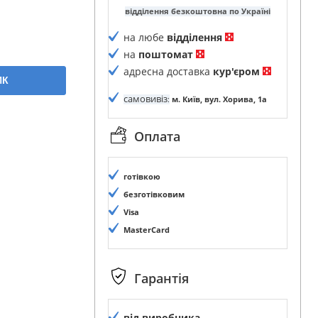
відділення безкоштовна по Україні
на любе
відділення
на
поштомат
адресна доставка
кур'єром
ИК
самовивіз
:
м. Київ, вул. Хорива, 1а
Оплата
готівкою
безготівковим
Visa
MasterCard
Гарантія
від виробника