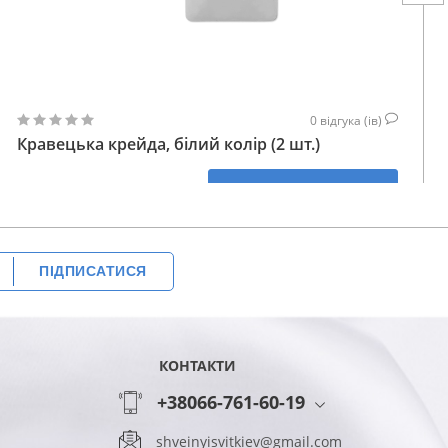
0
відгука (ів)
Кравецька крейда, білий колір (2 шт.)
171
КУПИТИ
ГРН
ПІДПИСАТИСЯ
КОНТАКТИ
+38066-761-60-19
shveinyisvitkiev@gmail.com