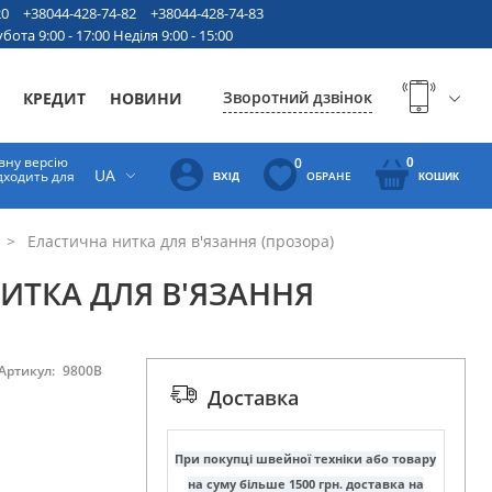
20
+38044-428-74-82
+38044-428-74-83
бота 9:00 - 17:00 Неділя 9:00 - 15:00
Зворотний дзвінок
КРЕДИТ
НОВИНИ
вну версію
0
0
UA
ідходить для
ОБРАНЕ
ВХІД
КОШИК
Еластична нитка для в'язання (прозора)
ИТКА ДЛЯ В'ЯЗАННЯ
Артикул:
9800B
Доставка
При покупці швейної техніки або товару
на суму більше 1500 грн. доставка на