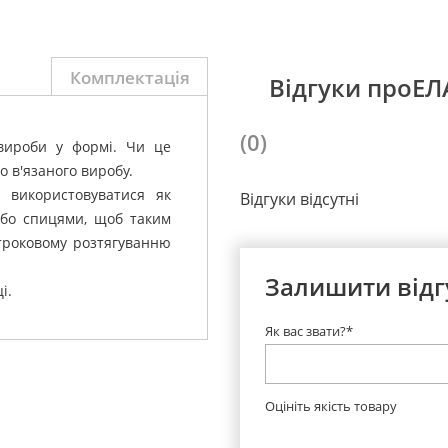
Комплектація
Відгуки проЕ
(0)
вироби у формі.
Чи це
о в'язаного виробу.
 використовуватися як
Відгуки відсутні
або спицями, щоб таким
троковому розтягуванню
Залишити відг
і.
Як вас звати?*
Оцініть якість товару