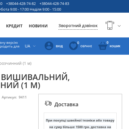
20
+38044-428-74-82
+38044-428-74-83
бота 9:00 - 17:00 Неділя 9:00 - 15:00
Зворотний дзвінок
КРЕДИТ
НОВИНИ
вну версію
0
0
UA
ідходить для
ОБРАНЕ
ВХІД
КОШИК
розчинний (1 м)
Р ВИШИВАЛЬНИЙ,
ИЙ (1 М)
Артикул:
9411
Доставка
При покупці швейної техніки або товару
на суму більше 1500 грн. доставка на