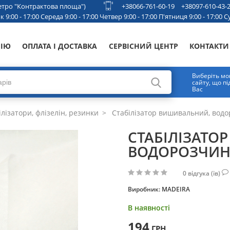
 метро "Контрактова площа")
+38066-761-60-19
+38097-610-43-
 9:00 - 17:00 Середа 9:00 - 17:00 Четвер 9:00 - 17:00 П'ятниця 9:00 - 17:00 Су
НІЮ
ОПЛАТА І ДОСТАВКА
СЕРВІСНИЙ ЦЕНТР
КОНТАКТИ
Виберіть мо
сайту, що п
Вас
лізатори, флізелін, резинки
Стабілізатор вишивальний, водо
СТАБІЛІЗАТО
ВОДОРОЗЧИНН
0
відгука (ів)
Виробник:
MADEIRA
В наявності
194
ГРН