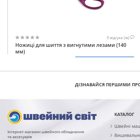
0
відгука (ів)
Ножиці для шиття з вигнутими лезами (140
мм)
700
КУПИТИ
ГРН
ДІЗНАВАЙСЯ ПЕРШИМИ ПРО
КАТАЛОГ
Швейні ма
Інтернет-магазин швейного обладнання
Вишивальні
та аксесуарів