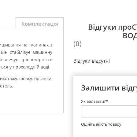
Комплектація
Відгуки про
ВОД
(0)
вишивання на тканинах з
Він стабілізує машинну
зпечує рівномірність
Відгуки відсутні
ься у прохолодній воді.
икотажу, шовку, органзи,
Залишити відг
етель.
Як вас звати?*
Оцініть якість товару