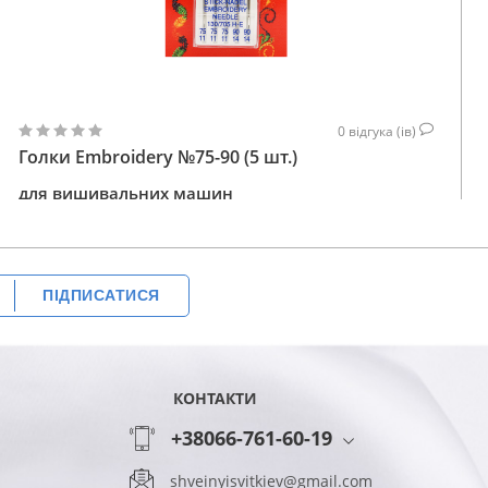
0
відгука (ів)
Голки Embroidery №75-90 (5 шт.)
для вишивальних машин
126
КУПИТИ
ГРН
ПІДПИСАТИСЯ
КОНТАКТИ
+38066-761-60-19
shveinyisvitkiev@gmail.com