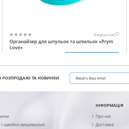
0
відгука (ів)
Органайзер для шпульок та шпильок «Prym
Love»
742
КУПИТИ
ГРН
 РОЗПРОДАЖІ ТА НОВИНКИ
ІНФОРМАЦІЯ
шини
Про нас
 і швейно-вишивальні
Доставка