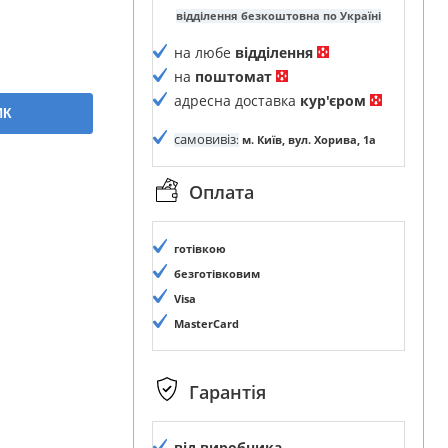
відділення безкоштовна по Україні
на любе
відділення
на
поштомат
адресна доставка
кур'єром
ИК
самовивіз
:
м. Київ, вул. Хорива, 1а
Оплата
готівкою
безготівковим
Visa
MasterCard
Гарантія
від виробника