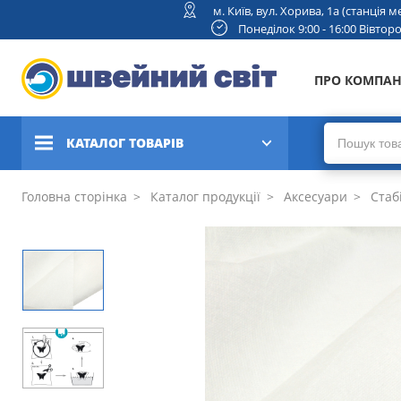
м. Київ, вул. Хорива, 1а (станція
Понеділок 9:00 - 16:00 Вівторок
ПРО КОМПА
КАТАЛОГ ТОВАРІВ
Швейні машини
Головна сторінка
Каталог продукції
Аксесуари
Стабі
Вишивальні та швейно-
вишивальні машини
Коверлоки, оверлоки,
плоскошовні машини
В'язальні машини