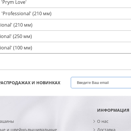
'Prym Love'
Professional' (210 мм)
onal' (210 мм)
onal' (250 мм)
onal' (100 мм)
РАСПРОДАЖАХ И НОВИНКАХ
ИНФОРМАЦИЯ
машины
О нас
ые и швейно-вышивальные
Доставка