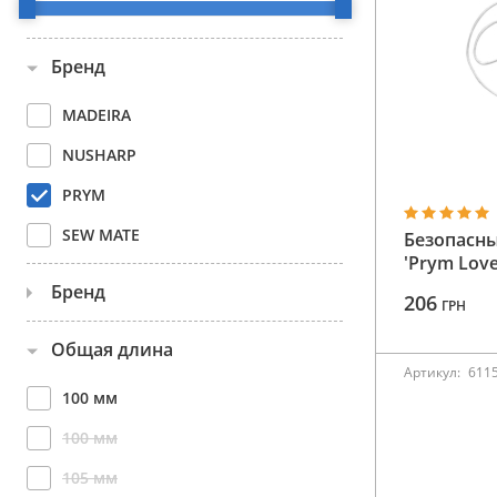
Аксессуары
Бренд
Бренды
MADEIRA
ВСЕ КАТЕГОРИИ
NUSHARP
PRYM
SEW MATE
Безопасны
'Prym Love
Бренд
206
ГРН
610520
Общая длина
Артикул:
611
610521
100 мм
610522
100 мм
610523
105 мм