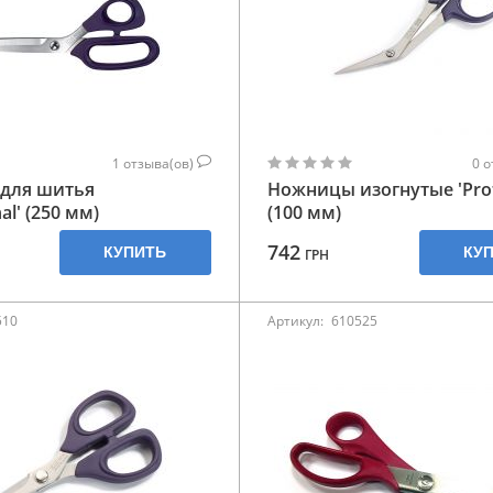
1
отзыва(ов)
0
о
для шитья
Ножницы изогнутые 'Prof
al' (250 мм)
(100 мм)
742
КУПИТЬ
КУ
ГРН
510
Артикул:
610525