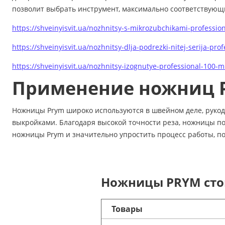
позволит выбрать инструмент, максимально соответствующ
https://shveinyisvit.ua/nozhnitsy-s-mikrozubchikami-professi
https://shveinyisvit.ua/nozhnitsy-dlja-podrezki-nitej-serija-p
https://shveinyisvit.ua/nozhnitsy-izognutye-professional-100
Применение ножниц 
Ножницы Prym широко используются в швейном деле, рукодел
выкройками. Благодаря высокой точности реза, ножницы пом
ножницы Prym и значительно упростить процесс работы, по
Ножницы PRYM стои
Товары