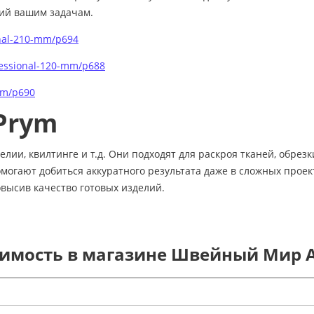
ий вашим задачам.
onal-210-mm/p694
rofessional-120-mm/p688
-mm/p690
Prym
ии, квилтинге и т.д. Они подходят для раскроя тканей, обрезк
огают добиться аккуратного результата даже в сложных проект
высив качество готовых изделий.
мость в магазине Швейный Мир А