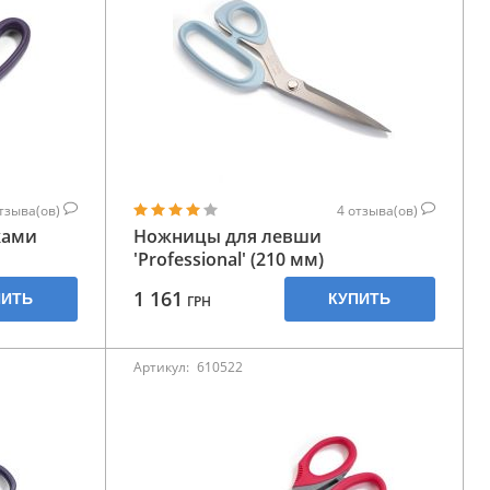
тзыва(ов)
4
отзыва(ов)
ками
Ножницы для левши
'Professional' (210 мм)
1 161
ПИТЬ
КУПИТЬ
ГРН
Артикул:
610522