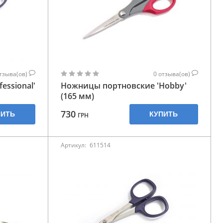
тзыва(ов)
0
отзыва(ов)
essional'
Ножницы портновские 'Hobby'
(165 мм)
730
ПИТЬ
КУПИТЬ
ГРН
Артикул:
611514