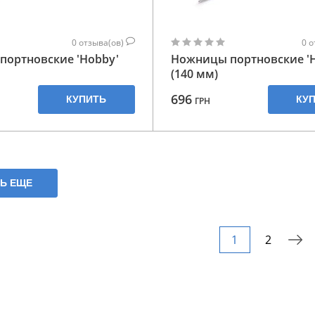
0
отзыва(ов)
0
о
портновские 'Hobby'
Ножницы портновские '
(140 мм)
696
КУПИТЬ
КУ
ГРН
ТЬ ЕЩЕ
1
2