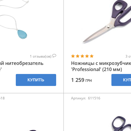
1
отзыва(ов)
3
о
й нитеобрезатель
Ножницы с микрозубчи
'
'Professional' (210 мм)
1 259
КУПИТЬ
КУ
ГРН
518
Артикул:
611516