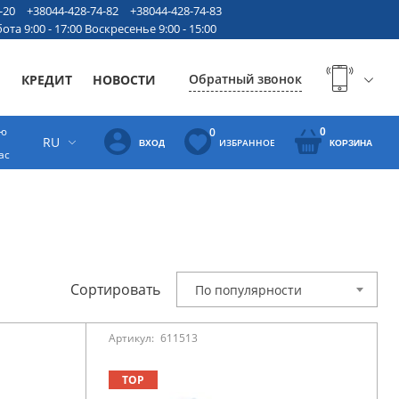
-20
+38044-428-74-82
+38044-428-74-83
ота 9:00 - 17:00 Воскресенье 9:00 - 15:00
Обратный звонок
Ы
КРЕДИТ
НОВОСТИ
ую
0
0
RU
ИЗБРАННОЕ
ВХОД
КОРЗИНА
ас
Сортировать
По популярности
Артикул:
611513
TOP