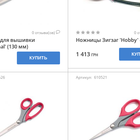
0
отзыва(ов)
0
о
для вышивки
Ножницы Зигзаг 'Hobby' 
al' (130 мм)
1 413
КУ
ГРН
КУПИТЬ
526
Артикул:
610521