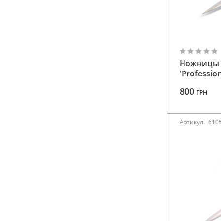
210 мм
611523
230 мм
243 мм
250 мм
Ножницы 
254 мм
'Profession
288 мм
800
ГРН
85 мм
Артикул:
610
90 мм