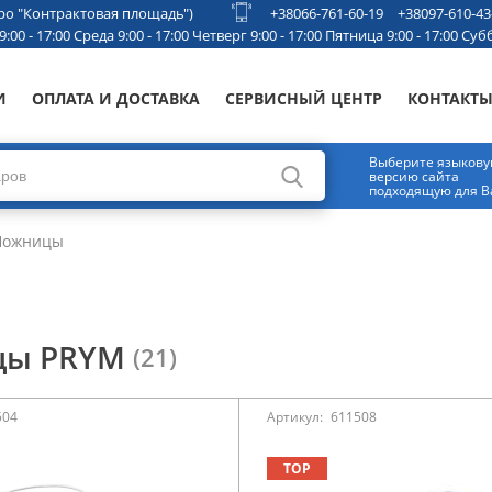
етро "Контрактовая площадь")
+38066-761-60-19
+38097-610-43
00 - 17:00 Среда 9:00 - 17:00 Четверг 9:00 - 17:00 Пятница 9:00 - 17:00 Субб
И
ОПЛАТА И ДОСТАВКА
СЕРВИСНЫЙ ЦЕНТР
КОНТАКТ
Выберите языков
версию сайта
подходящую для В
ожницы
цы PRYM
(21)
504
Артикул:
611508
TOP