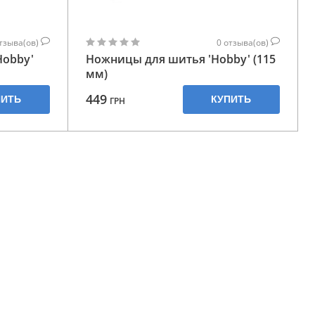
тзыва(ов)
0
отзыва(ов)
Hobby'
Ножницы для шитья 'Hobby' (115
мм)
449
ПИТЬ
КУПИТЬ
ГРН