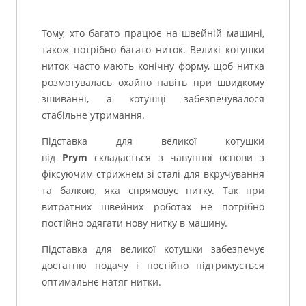
Тому, хто багато працює на швейній машині,
також потрібно багато ниток. Великі котушки
ниток часто мають конічну форму, щоб нитка
розмотувалась охайно навіть при швидкому
зшиванні, а котушці забезпечувалося
стабільне утримання.
Підставка для великої котушки
від
Prym
складається з чавунної основи з
фіксуючим стрижнем зі сталі для вкручування
та балкою, яка спрямовує нитку. Так при
витратних швейних роботах не потрібно
постійно одягати нову нитку в машину.
Підставка для великої котушки забезпечує
достатню подачу і постійно підтримується
оптимальне натяг нитки.