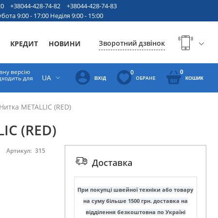
20
+38044-428-74-82
+38044-428-74-83
бота 9:00 - 17:00 Неділя 9:00 - 15:00
Зворотний дзвінок
КРЕДИТ
НОВИНИ
вну версію
0
0
UA
ідходить для
ОБРАНЕ
ВХІД
КОШИК
Нитка METALLIC (RED)
IC (RED)
Артикул:
315
Доставка
При покупці швейної техніки або товару
на суму більше 1500 грн. доставка на
відділення безкоштовна по Україні