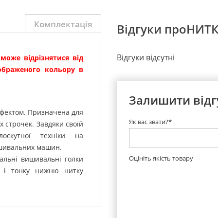
Комплектація
Відгуки проНИТК
Відгуки відсутні
 може відрізнятися від
зображеного кольору в
Залишити відг
ефектом.
Призначена для
Як вас звати?*
х строчек.
Завдяки своїй
оскутної техніки на
ишивальних машин.
Оцініть якість товару
альні вишивальні голки
і тонку нижню нитку