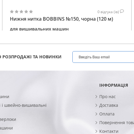
0
відгука (ів)
Нижня нитка BOBBINS №150, чорна (120 м)
для вишивальних машин
30
КУПИТИ
ГРН
 РОЗПРОДАЖІ ТА НОВИНКИ
ІНФОРМАЦІЯ
шини
Про нас
 і швейно-вишивальні
Доставка
Оплата
верлоки
Повернення тов
машини
Контакти