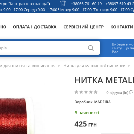
 метро "Контрактова площа")
+38066-761-60-19
+38097-610-43-
 9:00 - 17:00 Середа 9:00 - 17:00 Четвер 9:00 - 17:00 П'ятниця 9:00 - 17:00 Су
НІЮ
ОПЛАТА І ДОСТАВКА
СЕРВІСНИЙ ЦЕНТР
КОНТАКТИ
Виберіть мо
сайту, що п
Вас
и для шиття та вишивання
Нитка для машинної вишивки
НИТКА METALL
0
відгука (ів)
Виробник:
MADEIRA
В наявності
425
ГРН