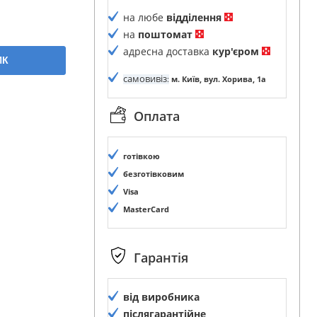
на любе
відділення
на
поштомат
адресна доставка
кур'єром
ИК
самовивіз
:
м. Київ, вул. Хорива, 1а
Оплата
готівкою
безготівковим
Visa
MasterCard
Гарантія
від виробника
післягарантійне