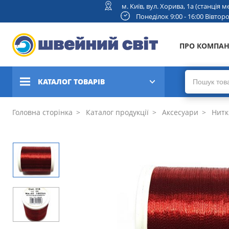
м. Київ, вул. Хорива, 1а (станція
Понеділок 9:00 - 16:00 Вівторок
ПРО КОМПА
КАТАЛОГ ТОВАРІВ
Швейні машини
Головна сторінка
Каталог продукції
Аксесуари
Нитк
Вишивальні та швейно-
вишивальні машини
Коверлоки, оверлоки,
плоскошовні машини
В'язальні машини