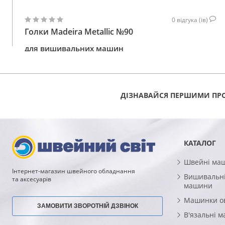
0
відгука (ів)
Голки Madeira Metallic №90
для вишивальних машин
120
КУПИТИ
ГРН
ДІЗНАВАЙСЯ ПЕРШИМИ ПРО
КАТАЛОГ
Швейні ма
Інтернет-магазин швейного обладнання
Вишивальні
та аксесуарів
машини
Машинки о
ЗАМОВИТИ ЗВОРОТНІЙ ДЗВІНОК
В'язальні 