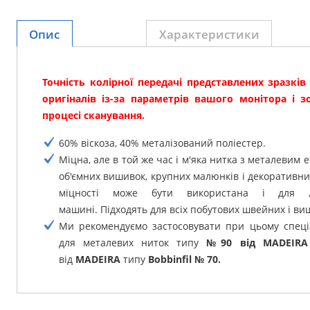
Опис
Характеристики
Точність колірної передачі представлених зразків
оригіналів із-за параметрів вашого монітора і 
процесі сканування.
60% віскоза, 40% металізований поліестер.
Міцна, але в той же час і м'яка нитка з металевим 
об'ємних вишивок, крупних малюнків і декоративни
міцності може бути використана і для л
машині.
Підходять для всіх побутових швейних і в
Ми рекомендуємо застосовувати при цьому спеці
для металевих ниток типу
№90 від MADEIRA
від
MADEIRA
типу
Bobbinfil № 70.