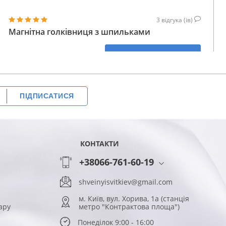
3
відгука (ів)
Магнітна голківниця з шпильками
475
КУПИТИ
ГРН
ПІДПИСАТИСЯ
КОНТАКТИ
+38066-761-60-19
shveinyisvitkiev@gmail.com
м. Київ, вул. Хорива, 1а (станція
ару
метро "Контрактова площа")
Понеділок 9:00 - 16:00