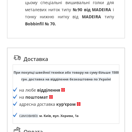
цьому спеціальні вишивальні голки для
металевих ниток типу
№90 від MADEIRA
і
тонку нижню нитку від
MADEIRA
типу
Bobbinfil № 70.
Доставка
При покупці швейної техніки або товару на суму більше 1500
грн. доставка на відділення безкоштовна по Україні
на любе
відділення
на
поштомат
адресна доставка
кур'єром
самовивіз
:
м. Київ, вул. Хорива, 1а
Оплата