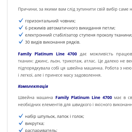
Причини, за якими вам слід зупинити свій вибір саме н
горизонтальний човник;
6 режимів автоматичного викидання петли;
електронний стабілізатор ступеня проколу тканини
30 видів виконання рядків.
Family Platinum Line 4700
дає можливість працюв
тканин: джинс, льон, трикотаж, атлас. Це далеко не вес
підпорядкувала собі ця швейна машинка. Робота з нею 
і легкої, але і принесе масу задоволення.
Комплектація
Швейна машина
Family Platinum Line 4700
має в св
необхідних елементів для швидкого і якісного виконанн
набір шпульок, лапок і голок;
викрутка;
распариватель;