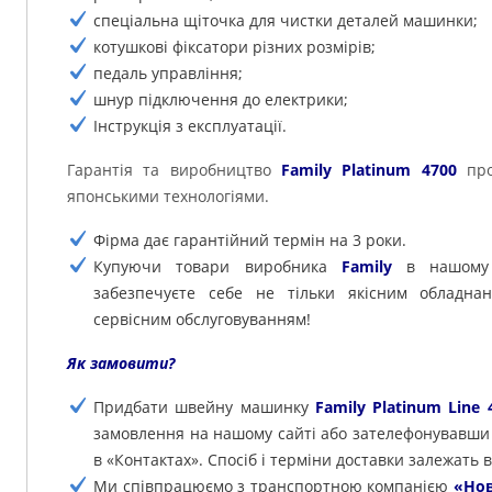
спеціальна щіточка для чистки деталей машинки;
котушкові фіксатори різних розмірів;
педаль управління;
шнур підключення до електрики;
Інструкція з експлуатації.
Гарантія та виробництво
Family Platinum 4700
про
японськими технологіями.
Фірма дає гарантійний термін на 3 роки.
Купуючи товари виробника
Family
в нашому і
забезпечуєте себе не тільки якісним обладна
сервісним обслуговуванням!
Як замовити?
Придбати швейну машинку
Family Platinum Line 
замовлення на нашому сайті або зателефонувавши
в «Контактах». Спосіб і терміни доставки залежать в
Ми співпрацюємо з транспортною компанією
«Нов