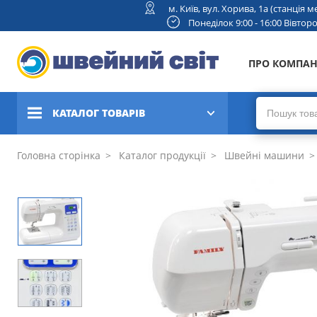
м. Київ, вул. Хорива, 1а (станція
Понеділок 9:00 - 16:00 Вівторок
ПРО КОМПА
КАТАЛОГ ТОВАРІВ
Швейні машини
Головна сторінка
Каталог продукції
Швейні машини
Вишивальні та швейно-
вишивальні машини
Коверлоки, оверлоки,
плоскошовні машини
В'язальні машини