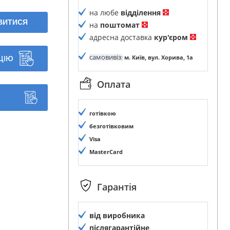
на любе
відділення
ЯВИТИСЯ
на
поштомат
адресна доставка
кур'єром
самовивіз
ЦІЮ
:
м. Київ, вул. Хорива, 1а
Оплата
готівкою
безготівковим
Visa
MasterCard
Гарантія
від виробника
післягарантійне