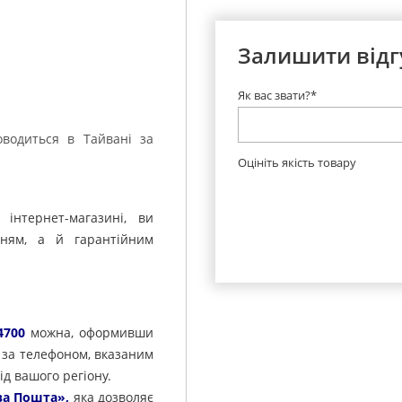
Залишити відг
Як вас звати?*
водиться в Тайвані за
Оцініть якість товару
нтернет-магазині, ви
нням, а й гарантійним
4700
можна, оформивши
 за телефоном, вказаним
ід вашого регіону.
а Пошта»,
яка дозволяє