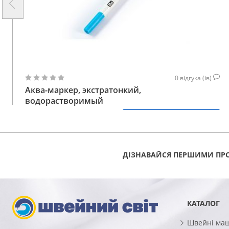
0
відгука (ів)
Аква-маркер, экстратонкий,
водорастворимый
287
КУПИТИ
230
ГРН
ДІЗНАВАЙСЯ ПЕРШИМИ ПРО
КАТАЛОГ
Швейні ма