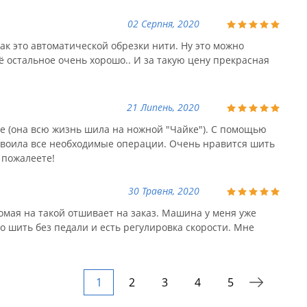
02 Серпня, 2020
так это автоматической обрезки нити. Ну это можно
сё остальное очень хорошо.. И за такую цену прекрасная
21 Липень, 2020
 (она всю жизнь шила на ножной "Чайке"). С помощью
своила все необходимые операции. Очень нравится шить
 пожалеете!
30 Травня, 2020
омая на такой отшивает на заказ. Машина у меня уже
 шить без педали и есть регулировка скорости. Мне
1
2
3
4
5