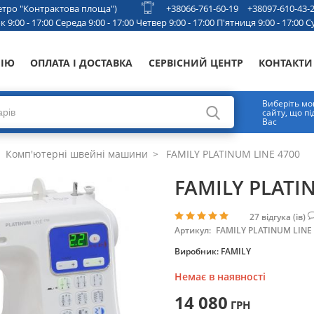
 метро "Контрактова площа")
+38066-761-60-19
+38097-610-43-
 9:00 - 17:00 Середа 9:00 - 17:00 Четвер 9:00 - 17:00 П'ятниця 9:00 - 17:00 Су
НІЮ
ОПЛАТА І ДОСТАВКА
СЕРВІСНИЙ ЦЕНТР
КОНТАКТИ
Виберіть мо
сайту, що п
Вас
Комп'ютерні швейні машини
FAMILY PLATINUM LINE 4700
FAMILY PLATI
27
відгука (ів)
Артикул:
FAMILY PLATINUM LINE
Виробник:
FAMILY
Немає в наявності
14 080
ГРН