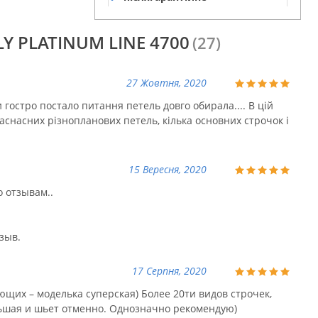
обслуговування
LY PLATINUM LINE 4700
(27)
27 Жовтня, 2020
гостро постало питання петель довго обирала.... В цій
раснасних різнопланових петель, кілька основних строчок і
15 Вересня, 2020
 отзывам..
зыв.
17 Серпня, 2020
щих – моделька суперская) Более 20ти видов строчек,
льшая и шьет отменно. Однозначно рекомендую)