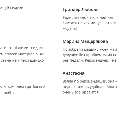
а цій моделі:
Гриндер Любовь
Единственно чего в ней нет, 
считать не как минус. Зато в
модель!
;
Марина Мещерякова
ати з різними видами
Приобрели машину моей маме
ь список матеріалів, які
девушек без проблем мама о
стане не тільки швидкої
без педали. Рекомендуем - не
Анастасия
Взяла по рекомендации, знак
оїй комплектації багато
неделю-очень удобная! Можно
очень всё нравится
я робіт: