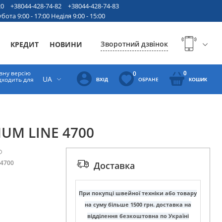
20
+38044-428-74-82
+38044-428-74-83
бота 9:00 - 17:00 Неділя 9:00 - 15:00
Зворотний дзвінок
КРЕДИТ
НОВИНИ
вну версію
0
0
UA
ідходить для
ОБРАНЕ
ВХІД
КОШИК
NUM LINE 4700
 4700
Доставка
При покупці швейної техніки або товару
на суму більше 1500 грн. доставка на
відділення безкоштовна по Україні