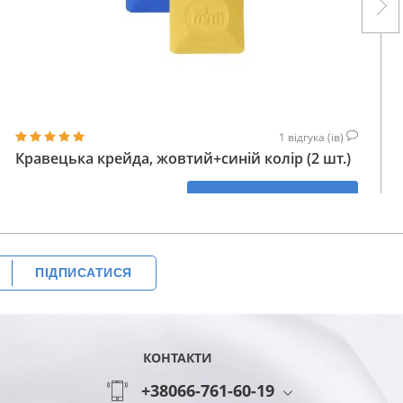
1
відгука (ів)
Кравецька крейда, жовтий+синій колір (2 шт.)
114
КУПИТИ
ГРН
ПІДПИСАТИСЯ
КОНТАКТИ
+38066-761-60-19