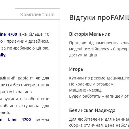
Комплектація
Відгуки проFAMI
Вікторія Мельник
ine 4700
вже більше 10
стю і приємним дизайном.
Працюю під замовлення, коли 
ї за привабливою ціною,
моделі все зійшлося - 6 прек
ily.
доступна ціна
Игорь
дмінний варіант як для
Купили по рекомендациям..по
По красивым отзывам.
ю шиття без використання
Машине -месяц.
ратно і красиво.
Будем работать --напишем от
 зупиниться або почне
особливо актуальна для
Белинская Надежда
алей.
Для любителей и для начинаю
um Line 4700
можна
сборка отличная, цена небо