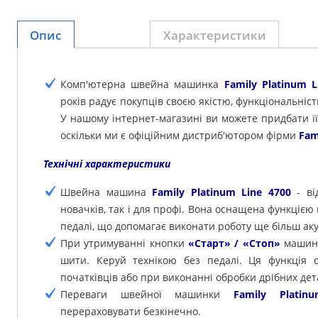
Опис
Характеристики
Комп'ютерна швейна машинка
Family Platinum L
років радує покупців своєю якістю, функціональні
У нашому інтернет-магазині ви можете придбати ї
оскільки ми є офіційним дистриб'ютором фірми
Fam
Технічні характеристики
Швейна машина
Family Platinum Line 4700
- ві
новачків, так і для профі. Вона оснащена функціє
педалі, що допомагає виконати роботу ще більш аку
При утримуванні кнопки
«Старт» / «Стоп»
машина
шити. Керуй технікою без педалі. Ця функція 
початківців або при виконанні обробки дрібних дет
Переваги швейної машинки
Family Platin
перераховувати безкінечно.