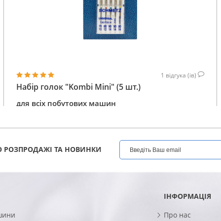
1
відгука (ів)
Набір голок "Kombi Mini" (5 шт.)
для всіх побутових машин
128
КУПИТИ
ГРН
 РОЗПРОДАЖІ ТА НОВИНКИ
ІНФОРМАЦІЯ
шини
Про нас