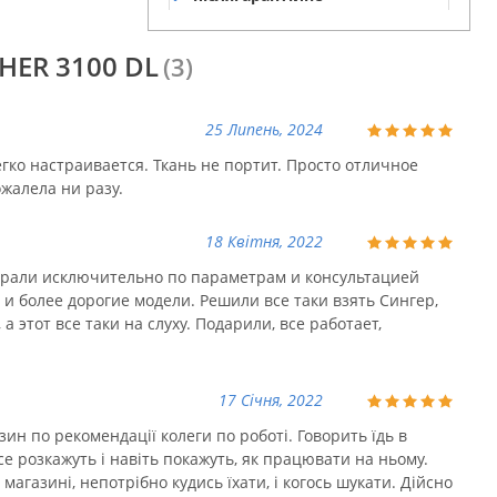
обслуговування
HER 3100 DL
(3)
25 Липень, 2024
гко настраивается. Ткань не портит. Просто отличное
ожалела ни разу.
18 Квітня, 2022
ирали исключительно по параметрам и консультацией
 и более дорогие модели. Решили все таки взять Сингер,
 этот все таки на слуху. Подарили, все работает,
17 Січня, 2022
зин по рекомендації колеги по роботі. Говорить їдь в
се розкажуть і навіть покажуть, як працювати на ньому.
магазині, непотрібно кудись їхати, і когось шукати. Дійсно