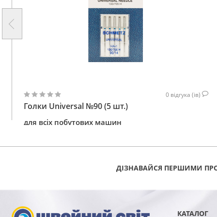
0
відгука (ів)
Голки Universal №90 (5 шт.)
для всіх побутових машин
98
КУПИТИ
ГРН
ДІЗНАВАЙСЯ ПЕРШИМИ ПРО
КАТАЛОГ