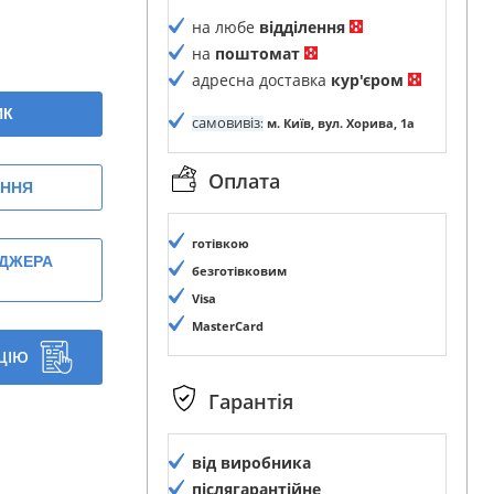
на любе
відділення
на
поштомат
адресна доставка
кур'єром
ИК
самовивіз
:
м. Київ, вул. Хорива, 1а
Оплата
ЕННЯ
готівкою
ЕДЖЕРА
безготівковим
Visa
MasterCard
ЦІЮ
Гарантія
від виробника
післягарантійне