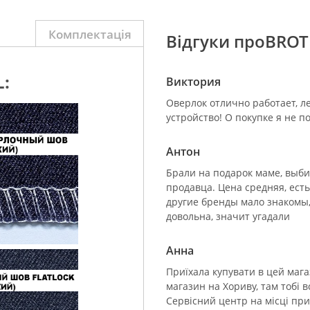
Комплектація
Відгуки проBROT
:
Виктория
Оверлок отлично работает, ле
устройство! О покупке я не п
Антон
Брали на подарок маме, выб
продавца. Цена средняя, есть
другие бренды мало знакомы, а
довольна, значит угадали
Анна
Приїхала купувати в цей мага
магазин на Хориву, там тобі в
Сервісний центр на місці при 