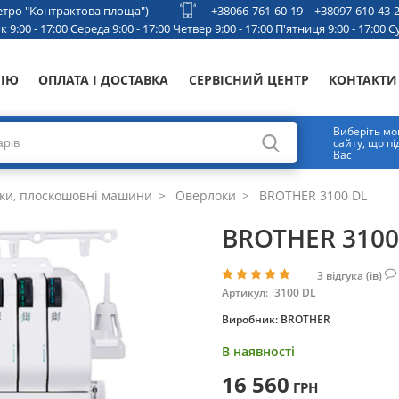
 метро "Контрактова площа")
+38066-761-60-19
+38097-610-43-
 9:00 - 17:00 Середа 9:00 - 17:00 Четвер 9:00 - 17:00 П'ятниця 9:00 - 17:00 Су
НІЮ
ОПЛАТА І ДОСТАВКА
СЕРВІСНИЙ ЦЕНТР
КОНТАКТИ
Виберіть мо
сайту, що п
Вас
ки, плоскошовні машини
Оверлоки
BROTHER 3100 DL
BROTHER 3100
3
відгука (ів)
Артикул:
3100 DL
Виробник:
BROTHER
В наявності
16 560
ГРН