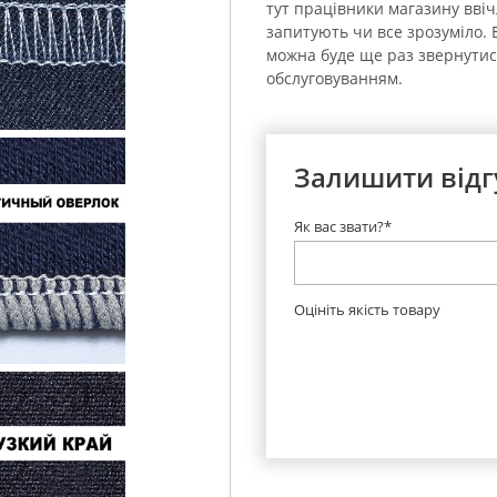
тут працівники магазину ввічл
запитують чи все зрозуміло. 
можна буде ще раз звернутись
обслуговуванням.
Залишити відг
Як вас звати?*
Оцініть якість товару