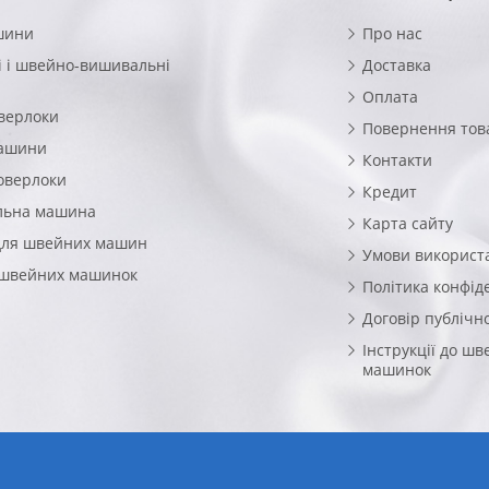
шини
Про нас
 і швейно-вишивальні
Доставка
Оплата
верлоки
Повернення тов
машини
Контакти
оверлоки
Кредит
льна машина
Карта сайту
для швейних машин
Умови використ
 швейних машинок
Політика конфід
Договір публічн
Інструкції до ш
машинок