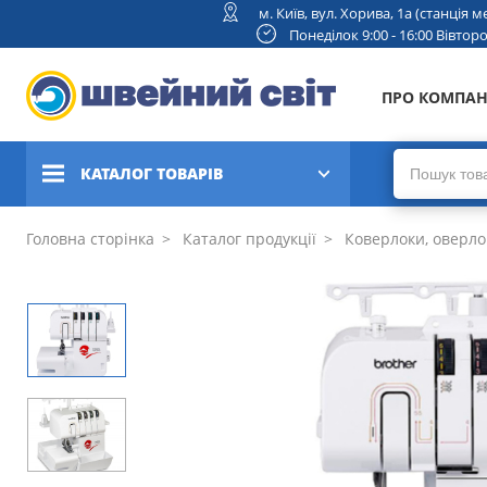
м. Київ, вул. Хорива, 1а (станція
Понеділок 9:00 - 16:00 Вівторок
ПРО КОМПА
КАТАЛОГ ТОВАРІВ
Швейні машини
Головна сторінка
Каталог продукції
Коверлоки, оверло
Вишивальні та швейно-
вишивальні машини
Коверлоки, оверлоки,
плоскошовні машини
В'язальні машини