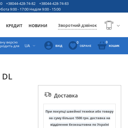
20
+38044-428-74-82
+38044-428-74-83
бота 9:00 - 17:00 Неділя 9:00 - 15:00
Зворотний дзвінок
КРЕДИТ
НОВИНИ
вну версію
0
0
UA
ідходить для
ОБРАНЕ
ВХІД
КОШИК
 DL
Доставка
При покупці швейної техніки або товару
на суму більше 1500 грн. доставка на
відділення безкоштовна по Україні