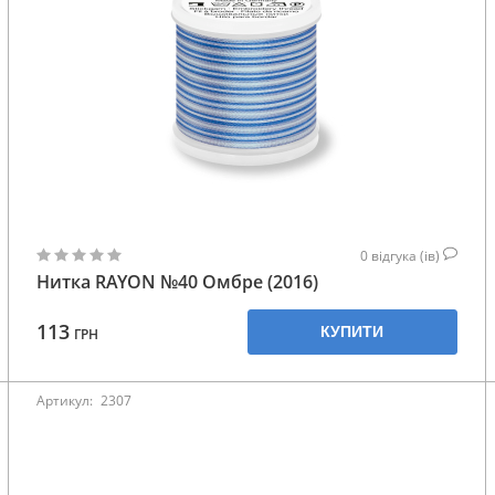
0
відгука (ів)
Нитка RAYON №40 Омбре (2016)
113
КУПИТИ
ГРН
Артикул:
2307