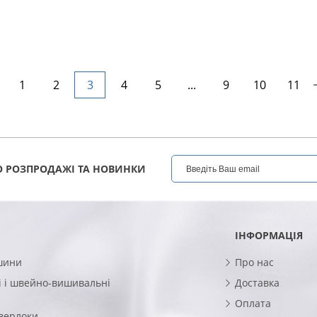
1
2
3
4
5
...
9
10
11
 РОЗПРОДАЖІ ТА НОВИНКИ
ІНФОРМАЦІЯ
шини
Про нас
 і швейно-вишивальні
Доставка
Оплата
верлоки