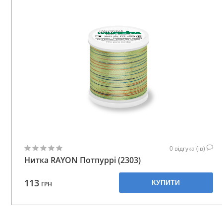
0
відгука (ів)
Нитка RAYON Потпуррі (2303)
113
КУПИТИ
ГРН