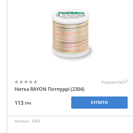
0
відгука (ів)
Нитка RAYON Потпуррі (2304)
113
КУПИТИ
ГРН
Артикул:
2303