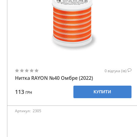
Аксесуари
Бренди
ВСІ КАТЕГОРІЇ
0
відгука (ів)
Нитка RAYON №40 Омбре (2022)
113
КУПИТИ
ГРН
Артикул:
2305