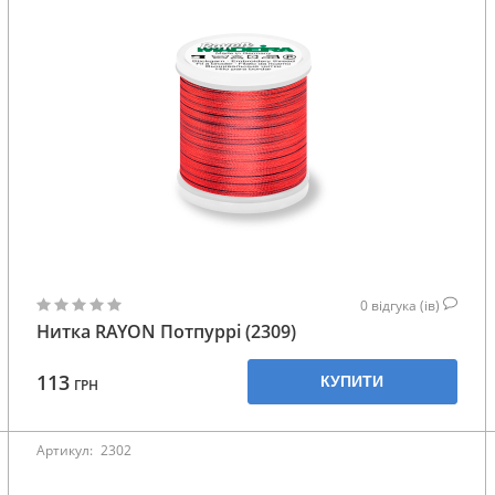
0
відгука (ів)
Нитка RAYON Потпуррі (2309)
113
КУПИТИ
ГРН
Артикул:
2302