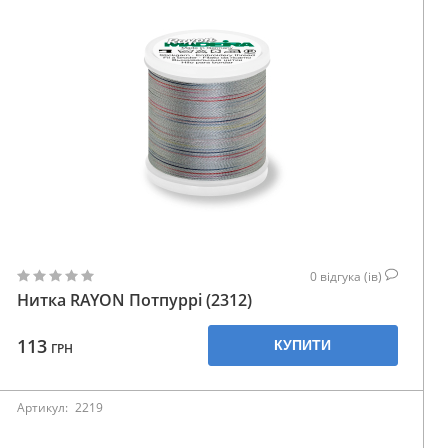
0
відгука (ів)
Нитка RAYON Потпуррі (2312)
113
КУПИТИ
ГРН
Артикул:
2219