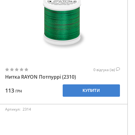
0
відгука (ів)
Нитка RAYON Потпуррі (2310)
113
КУПИТИ
ГРН
Артикул:
2314