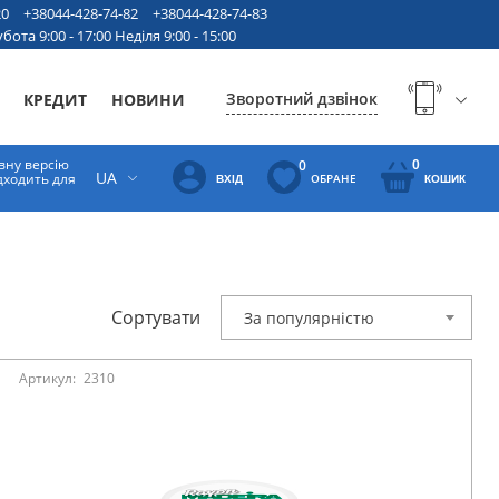
20
+38044-428-74-82
+38044-428-74-83
бота 9:00 - 17:00 Неділя 9:00 - 15:00
Зворотний дзвінок
КРЕДИТ
НОВИНИ
вну версію
0
0
UA
ідходить для
ОБРАНЕ
ВХІД
КОШИК
Сортувати
За популярністю
Артикул:
2310