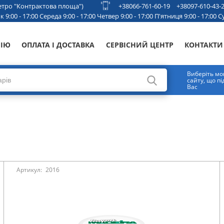
 метро "Контрактова площа")
+38066-761-60-19
+38097-610-43-
 9:00 - 17:00 Середа 9:00 - 17:00 Четвер 9:00 - 17:00 П'ятниця 9:00 - 17:00 Су
НІЮ
ОПЛАТА І ДОСТАВКА
СЕРВІСНИЙ ЦЕНТР
КОНТАКТИ
Виберіть мо
сайту, що п
Вас
Артикул:
2016