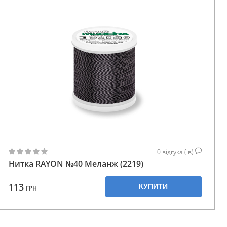
0
відгука (ів)
Нитка RAYON №40 Меланж (2219)
113
КУПИТИ
ГРН