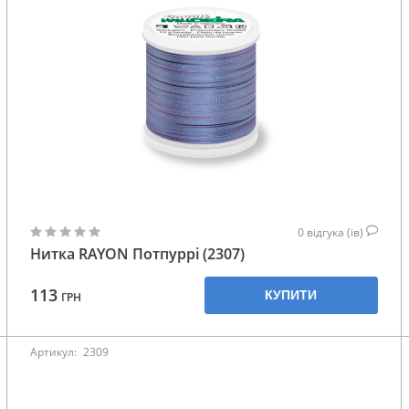
0
відгука (ів)
Нитка RAYON Потпуррі (2307)
113
КУПИТИ
ГРН
Артикул:
2309