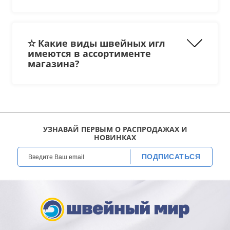
Singer;
Janome;
Brother;
ниток специального назначения
Pfaff;
✫ Какие виды швейных игл
Husqvarna Viking;
имеются в ассортименте
Family.
магазина?
универсального
УЗНАВАЙ ПЕРВЫМ О РАСПРОДАЖАХ И
НОВИНКАХ
трикотажа и
кожи
;
плотных тканей и рукоделия.
ПОДПИСАТЬСЯ