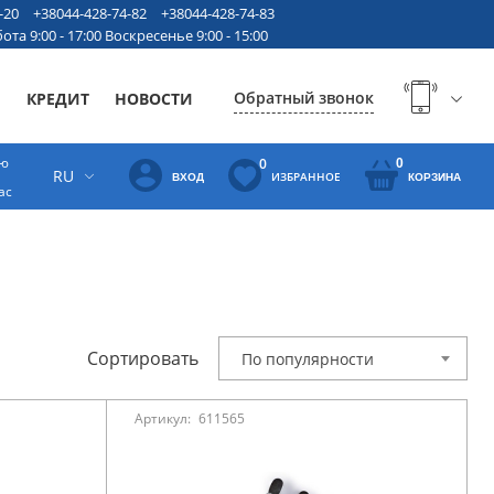
-20
+38044-428-74-82
+38044-428-74-83
ота 9:00 - 17:00 Воскресенье 9:00 - 15:00
Обратный звонок
Ы
КРЕДИТ
НОВОСТИ
ую
0
0
RU
ИЗБРАННОЕ
ВХОД
КОРЗИНА
ас
Сортировать
По популярности
Артикул:
611565