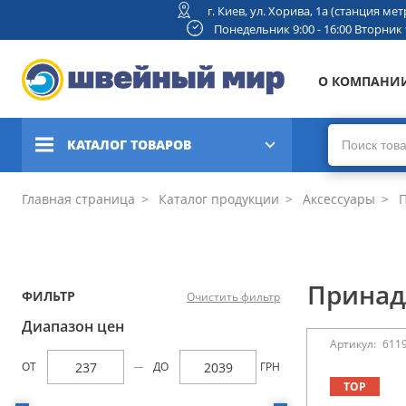
г. Киев, ул. Хорива, 1а (станция м
Понедельник 9:00 - 16:00 Вторник 9:
О КОМПАНИ
КАТАЛОГ ТОВАРОВ
Швейные машины
Главная страница
Каталог продукции
Аксессуары
П
Вышивальные и швейно-
вышивальные машины
Принад
ФИЛЬТР
Очистить фильтр
Коверлоки, оверлоки,
плоскошовные машины
Диапазон цен
Артикул:
611
Вязальные машины
ОТ
ДО
ГРН
TOP