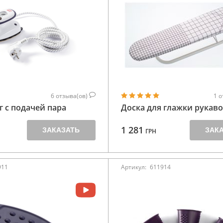
6
отзыва(ов)
1
о
 с подачей пара
Доска для глажки рукав
1 281
ЗАКАЗАТЬ
ЗАК
ГРН
911
Артикул:
611914