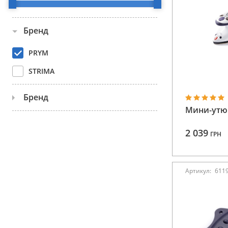
Аксессуары
Бренд
Бренды
PRYM
ВСЕ КАТЕГОРИИ
STRIMA
Бренд
Мини-утюг
611565
2 039
ГРН
611907
611908
Артикул:
611
611909
611910
611911
Показать все