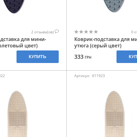
2
отзыва(ов)
0
о
дставка для мини-
Коврик-подставка для м
олетовый цвет)
утюга (серый цвет)
333
КУПИТЬ
КУ
ГРН
922
Артикул:
611923