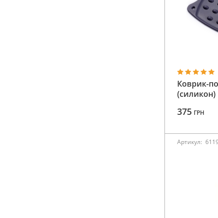
611914
Коврик-по
(силикон)
375
ГРН
Артикул:
611