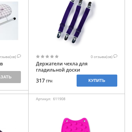
тзыва(ов)
0
отзыва(ов)
ов
Держатели чехла для
гладильной доски
АЗАТЬ
317
КУПИТЬ
ГРН
Артикул:
611908