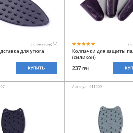
3
отзыва(ов)
2
о
дставка для утюга
Колпачки для защиты п
(силикон)
237
КУПИТЬ
КУ
ГРН
907
Артикул:
611909