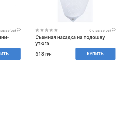
тзыва(ов)
0
отзыва(ов)
ини-
Съемная насадка на подошву
утюга
618
ПИТЬ
КУПИТЬ
ГРН