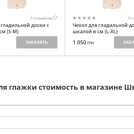
0
отзыва(ов)
0
о
 гладильной доски с
Чехол для гладильной до
см (S-M)
шкалой в см (L-XL)
1 050
ЗАКАЗАТЬ
ЗАК
ГРН
я глажки стоимость в магазине Ш