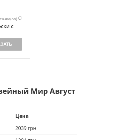
тзыва(ов)
ски с
АЗАТЬ
вейный Мир Август
Цена
2039 грн