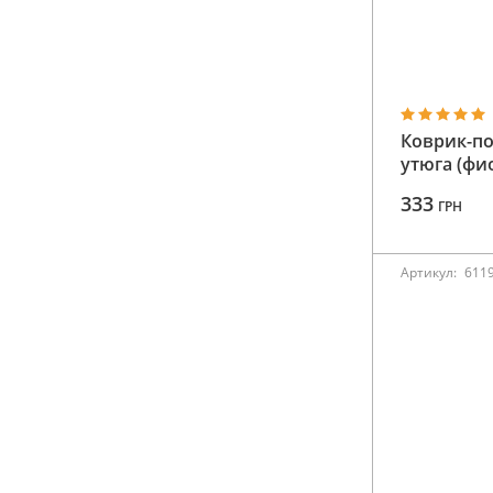
Коврик-по
утюга (фи
333
ГРН
Артикул:
611