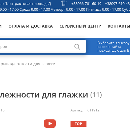
етро "Контрактовая площадь")
+38066-761-60-19
+38097-610-43
00 - 17:00 Среда 9:00 - 17:00 Четверг 9:00 - 17:00 Пятница 9:00 - 17:00 Субб
И
ОПЛАТА И ДОСТАВКА
СЕРВИСНЫЙ ЦЕНТР
КОНТАКТ
Выберите языков
версию сайта
подходящую для В
ринадлежности для глажки
лежности для глажки
(11)
915
Артикул:
611912
TOP