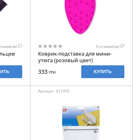
тзыва(ов)
0
отзыва(ов)
альцев
Коврик-подставка для мини-
утюга (розовый цвет)
333
ПИТЬ
КУПИТЬ
ГРН
Артикул:
611910