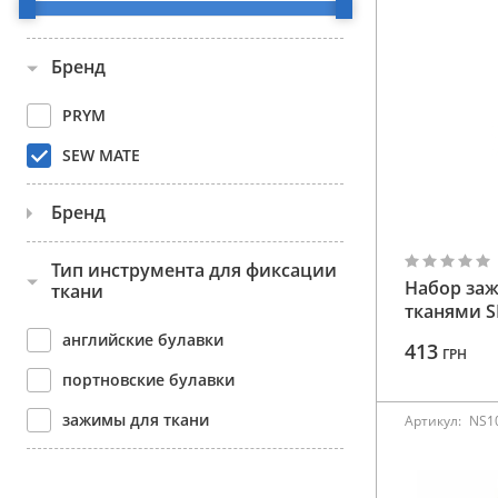
Аксессуары
Бренд
Бренды
PRYM
ВСЕ КАТЕГОРИИ
SEW MATE
Бренд
DW-QC02(36)
Тип инструмента для фиксации
Набор заж
ткани
DW-QC03(20)
тканями S
английские булавки
NS011
413
ГРН
портновские булавки
NS107
зажимы для ткани
NS115
Артикул:
NS1