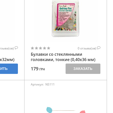
тзыва(ов)
0
отзыва(ов)
и
Булавки со стеклянными
0х32мм)
головками, тонкие (0,40х36 мм)
179
ПИТЬ
ЗАКАЗАТЬ
ГРН
Артикул:
NS111