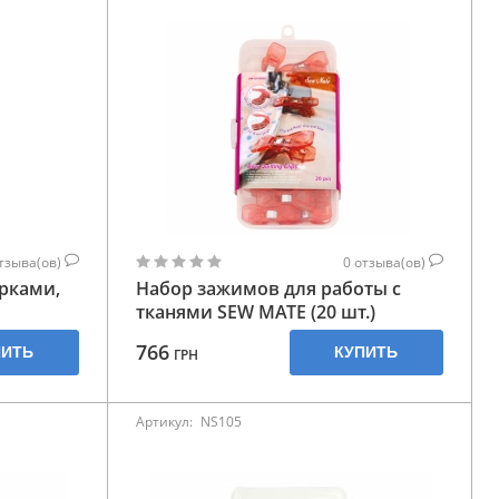
тзыва(ов)
0
отзыва(ов)
рками,
Набор зажимов для работы с
тканями SEW MATE (20 шт.)
766
ПИТЬ
КУПИТЬ
ГРН
Артикул:
NS105