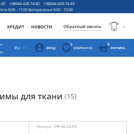
-20
+38044-428-74-82
+38044-428-74-83
ота 9:00 - 17:00 Воскресенье 9:00 - 15:00
Обратный звонок
Ы
КРЕДИТ
НОВОСТИ
ую
0
0
RU
ИЗБРАННОЕ
ВХОД
КОРЗИНА
ас
жимы для ткани
(15)
Артикул:
DW-QC03(20)