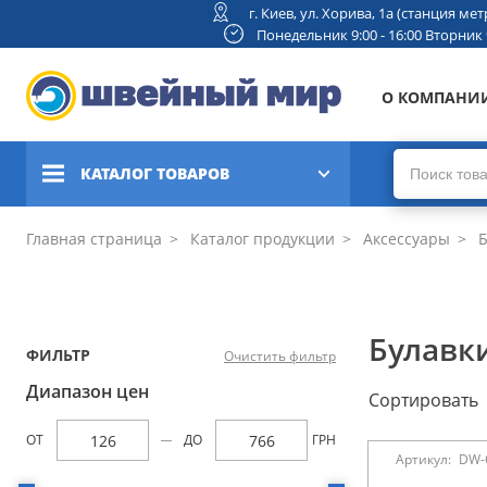
г. Киев, ул. Хорива, 1а (станция м
Понедельник 9:00 - 16:00 Вторник 9:
О КОМПАНИ
КАТАЛОГ ТОВАРОВ
Швейные машины
Главная страница
Каталог продукции
Аксессуары
Б
Вышивальные и швейно-
вышивальные машины
Булавк
ФИЛЬТР
Очистить фильтр
Коверлоки, оверлоки,
плоскошовные машины
Диапазон цен
Сортировать
Вязальные машины
ОТ
ДО
ГРН
Артикул:
DW-