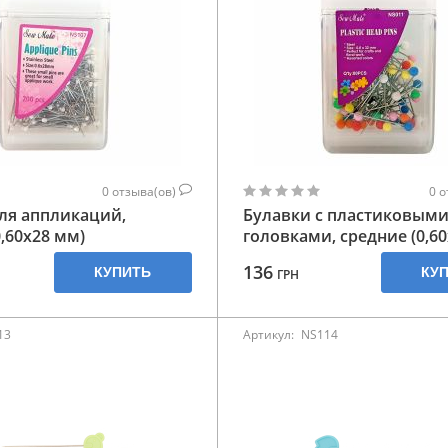
0
отзыва(ов)
0
о
ля аппликаций,
Булавки с пластиковым
0,60х28 мм)
головками, средние (0,6
136
КУПИТЬ
КУ
ГРН
13
Артикул:
NS114