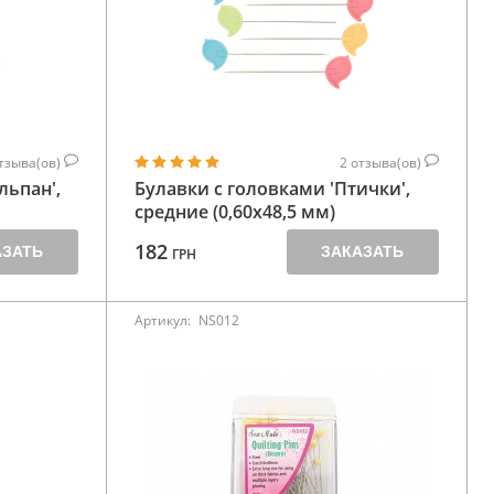
тзыва(ов)
2
отзыва(ов)
льпан',
Булавки с головками 'Птички',
средние (0,60х48,5 мм)
182
АЗАТЬ
ЗАКАЗАТЬ
ГРН
Артикул:
NS012