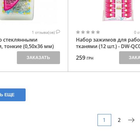
1
отзыва(ов)
0
о
о стеклянными
Набор зажимов для рабо
, тонкие (0,50х36 мм)
тканями (12 шт.) - DW-QC
259
ЗАКАЗАТЬ
ЗАК
ГРН
ТЬ ЕЩЕ
1
2