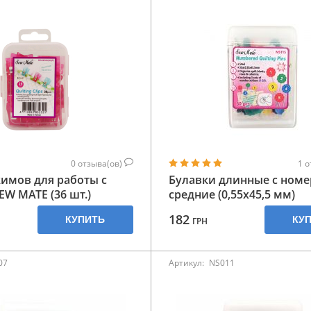
0
отзыва(ов)
1
о
имов для работы с
Булавки длинные с номе
EW MATE (36 шт.)
средние (0,55х45,5 мм)
182
КУПИТЬ
КУ
ГРН
07
Артикул:
NS011