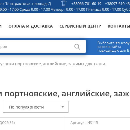
етро "Контрактовая площадь")
+38066-761-60-19
+38097-610-43
00 - 17:00 Среда 9:00 - 17:00 Четверг 9:00 - 17:00 Пятница 9:00 - 17:00 Субб
И
ОПЛАТА И ДОСТАВКА
СЕРВИСНЫЙ ЦЕНТР
КОНТАКТ
Выберите языков
версию сайта
подходящую для В
улавки портновские, английские, зажимы для ткани
и портновские, английские, за
По популярности
QC02(36)
Артикул:
NS115