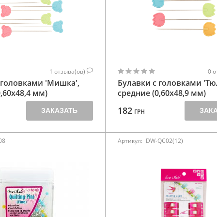
1
отзыва(ов)
0
о
 головками 'Мишка',
Булавки с головками 'Тю
,60х48,4 мм)
средние (0,60х48,9 мм)
182
ЗАКАЗАТЬ
ЗАК
ГРН
08
Артикул:
DW-QC02(12)