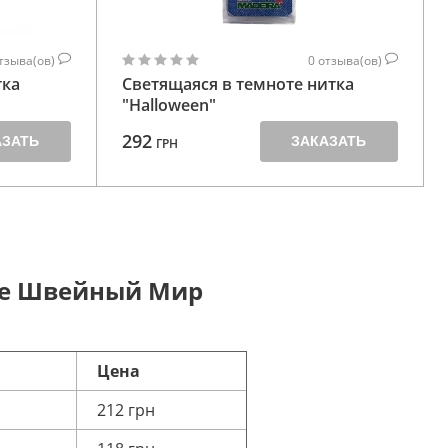
тзыва(ов)
0
отзыва(ов)
тка
Светящаяся в темноте нитка
"Halloween"
292
АЗАТЬ
ЗАКАЗАТЬ
ГРН
ине Швейный Мир
Цена
212 грн