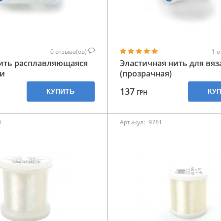
0
отзыва(ов)
1
о
нить расплавляющаяся
Эластичная нить для вяз
ки
(прозрачная)
137
КУПИТЬ
КУ
ГРН
0
Артикул:
9761