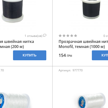
1
отзыва(ов)
0
о
ая швейная нитка
Прозрачная швейная ни
емная (200 м)
Monofil, темная (1000 м)
154
КУПИТЬ
КУ
ГРН
170
Артикул:
977770