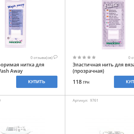
0
отзыва(ов)
0
о
оримая нитка для
Эластичная нить для вяз
Wash Away
(прозрачная)
118
КУПИТЬ
КУ
ГРН
0
Артикул:
9761