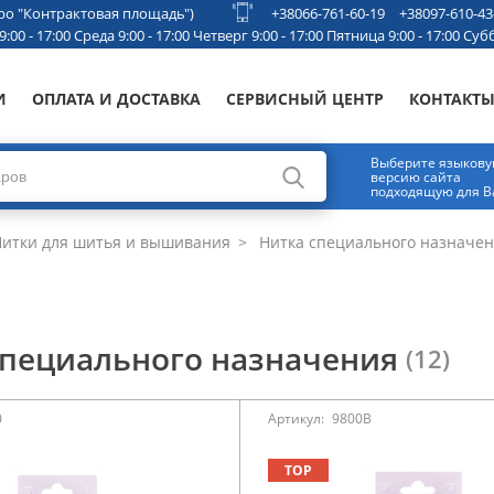
етро "Контрактовая площадь")
+38066-761-60-19
+38097-610-43
00 - 17:00 Среда 9:00 - 17:00 Четверг 9:00 - 17:00 Пятница 9:00 - 17:00 Субб
И
ОПЛАТА И ДОСТАВКА
СЕРВИСНЫЙ ЦЕНТР
КОНТАКТ
Выберите языков
версию сайта
подходящую для В
итки для шитья и вышивания
Нитка специального назначе
специального назначения
(12)
0
Артикул:
9800B
TOP