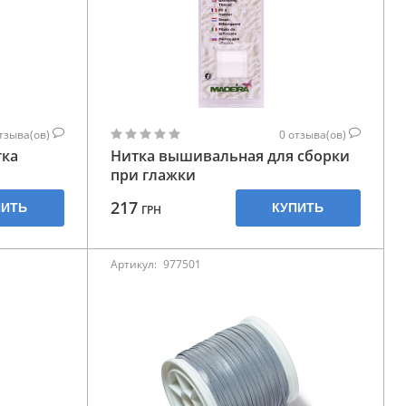
тзыва(ов)
0
отзыва(ов)
тка
Нитка вышивальная для сборки
при глажки
217
ПИТЬ
КУПИТЬ
ГРН
Артикул:
977501