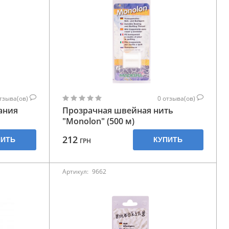
тзыва(ов)
0
отзыва(ов)
ания
Прозрачная швейная нить
"Monolon" (500 м)
212
ПИТЬ
КУПИТЬ
ГРН
Артикул:
9662