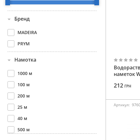
Аксессуары
Бренд
Бренды
MADEIRA
ВСЕ КАТЕГОРИИ
PRYM
Намотка
Водораств
1000 м
наметок 
100 м
212
ГРН
200 м
Артикул:
976
25 м
40 м
500 м