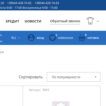
-20
+38044-428-74-82
+38044-428-74-83
ота 9:00 - 17:00 Воскресенье 9:00 - 15:00
Обратный звонок
Ы
КРЕДИТ
НОВОСТИ
ую
0
0
RU
ИЗБРАННОЕ
ВХОД
КОРЗИНА
ас
ния
Сортировать
По популярности
Артикул:
9663