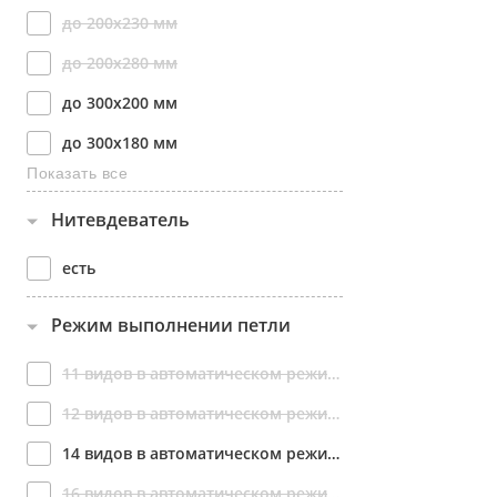
до 200х230 мм
до 200х280 мм
до 300х200 мм
до 300x180 мм
Показать все
до 360х200 мм
Нитевдеватель
до 360х350 мм
есть
Режим выполнении петли
11 видов в автоматическом режиме
12 видов в автоматическом режиме
14 видов в автоматическом режиме
16 видов в автоматическом режиме