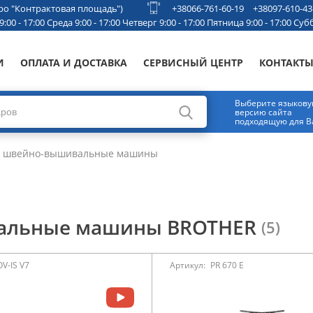
етро "Контрактовая площадь")
+38066-761-60-19
+38097-610-43
00 - 17:00 Среда 9:00 - 17:00 Четверг 9:00 - 17:00 Пятница 9:00 - 17:00 Субб
И
ОПЛАТА И ДОСТАВКА
СЕРВИСНЫЙ ЦЕНТР
КОНТАКТ
Выберите языков
версию сайта
подходящую для В
 швейно-вышивальные машины
альные машины BROTHER
(5)
V-IS V7
Артикул:
PR 670 E