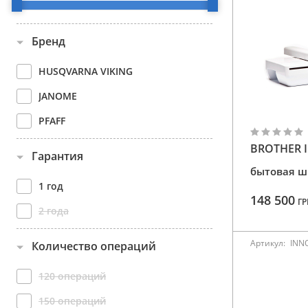
Аксессуары
Бренд
Бренды
HUSQVARNA VIKING
ВСЕ КАТЕГОРИИ
JANOME
PFAFF
BROTHER I
Гарантия
бытовая 
1 год
148 500
ГР
2 года
Артикул:
INNO
Количество операций
120 операций
150 операций