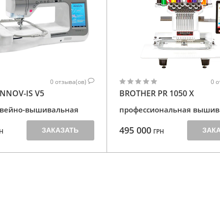
0
отзыва(ов)
0
о
NNOV-IS V5
BROTHER PR 1050 X
швейно-вышивальная
профессиональная вышив
495 000
ЗАКАЗАТЬ
ЗАК
Н
ГРН