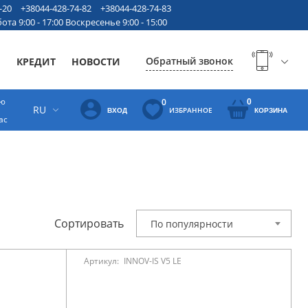
-20
+38044-428-74-82
+38044-428-74-83
ота 9:00 - 17:00 Воскресенье 9:00 - 15:00
Обратный звонок
Ы
КРЕДИТ
НОВОСТИ
ую
0
0
RU
ИЗБРАННОЕ
ВХОД
КОРЗИНА
ас
Сортировать
По популярности
Артикул:
INNOV-IS V5 LE