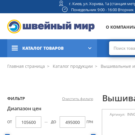
г. Киев, ул. Хорива, 1а (станция м
Понедельник 9:00 - 16:00 Вторник 9:
О КОМПАНИ
КАТАЛОГ ТОВАРОВ
Швейные машины
Главная страница
Каталог продукции
Вышивальные и
Вышивальные и швейно-
вышивальные машины
Вышив
ФИЛЬТР
Очистить фильтр
Коверлоки, оверлоки,
плоскошовные машины
Диапазон цен
Артикул:
INNO
Вязальные машины
ОТ
ДО
ГРН