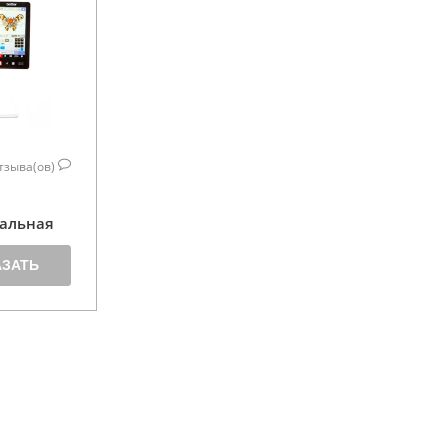
тзыва(ов)
альная
АЗАТЬ