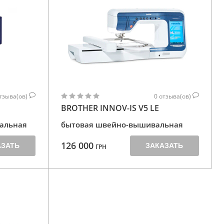
тзыва(ов)
0
отзыва(ов)
BROTHER INNOV-IS V5 LE
альная
бытовая швейно-вышивальная
126 000
АЗАТЬ
ЗАКАЗАТЬ
ГРН