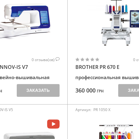
0
отзыва(ов)
0
о
NNOV-IS V7
BROTHER PR 670 E
швейно-вышивальная
профессиональная вышив
360 000
ЗАКАЗАТЬ
ЗАК
Н
ГРН
V-IS V5
Артикул:
PR 1050 X