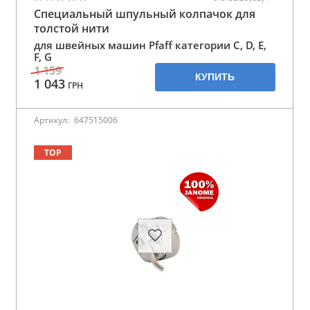
Специальный шпульный колпачок для
толстой нити
для швейных машин Pfaff категории C, D, E,
F, G
1 159
КУПИТЬ
1 043
ГРН
Артикул:
647515006
TOP