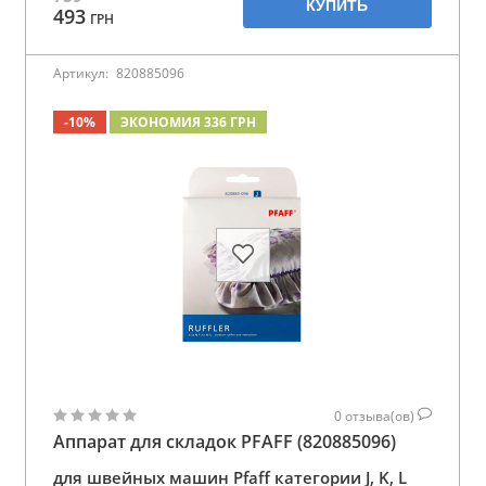
КУПИТЬ
493
ГРН
Артикул:
820885096
-10%
ЭКОНОМИЯ 336 ГРН
0
отзыва(ов)
Аппарат для складок PFAFF (820885096)
для швейных машин Pfaff категории J, K, L