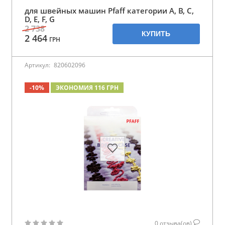
для швейных машин Pfaff категории A, B, C,
D, E, F, G
2 738
КУПИТЬ
2 464
ГРН
Артикул:
820602096
-10%
ЭКОНОМИЯ 116 ГРН
0
отзыва(ов)