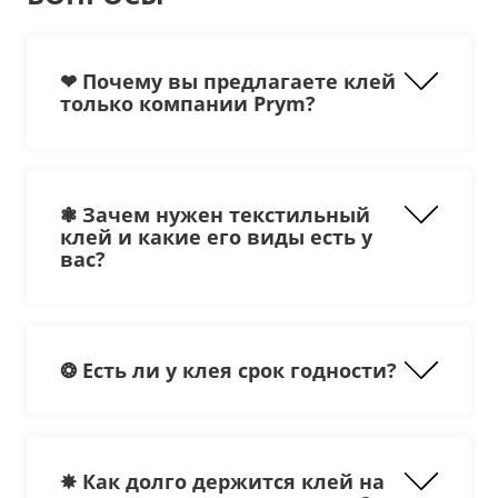
❤ Почему вы предлагаете клей
только компании Prym?
❃ Зачем нужен текстильный
клей и какие его виды есть у
вас?
закрепить нитки на растрепанном
❂ Есть ли у клея срок годности?
крае;
временно зафиксировать заплатку
или бумажную выкройку;
приклеить декоративную фурнитуру
из разных материалов;
вместо булавок скрепить детали до
✸ Как долго держится клей на
сшивания;