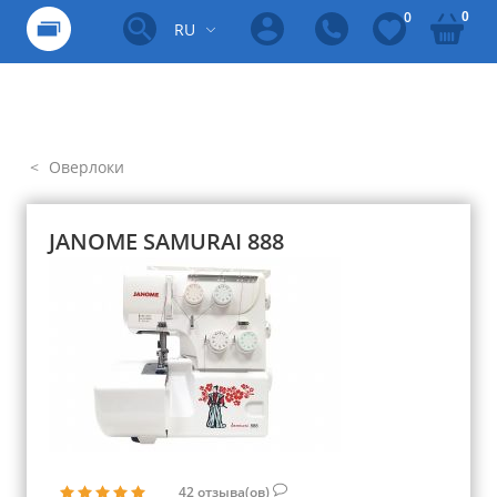
0
0
RU
Оверлоки
JANOME SAMURAI 888
42
отзыва(ов)