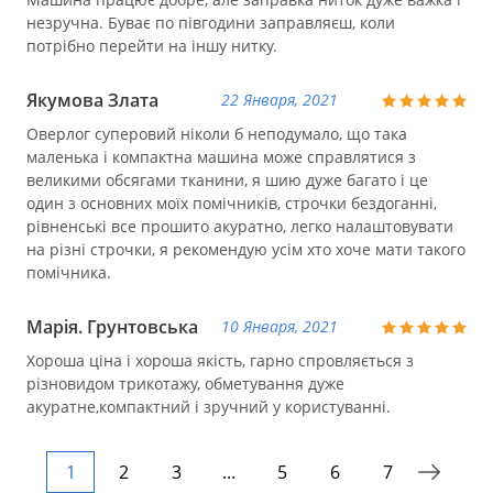
незручна. Буває по півгодини заправляєш, коли
потрібно перейти на іншу нитку.
Якумова Злата
22 Января, 2021
Оверлог суперовий ніколи б неподумало, що така
маленька і компактна машина може справлятися з
великими обсягами тканини, я шию дуже багато і це
один з основних моїх помічників, строчки бездоганні,
рівненські все прошито акуратно, легко налаштовувати
на різні строчки, я рекомендую усім хто хоче мати такого
помічника.
Марія. Грунтовська
10 Января, 2021
Хороша ціна і хороша якість, гарно спровляється з
різновидом трикотажу, обметування дуже
акуратне,компактний і зручний у користуванні.
1
2
3
...
5
6
7