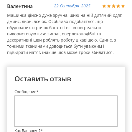
Валентина
22 Сентября, 2025
Машинка дійсно дуже зручна, шию на ній дитячий одяг,
джинс, льон, все ок. Особливо подобається, що
вбудованих строчок багато і всі вони реально
використовуються: зигзаг, оверлокоподібні та
декоративні шви роблять роботу цікавішою. Єдине, з
тонкими тканинами доводиться бути уважним і
підбирати натяг, інакше шов може трохи збиватися.
Оставить отзыв
Сообщение*
Как Вас зовут?*