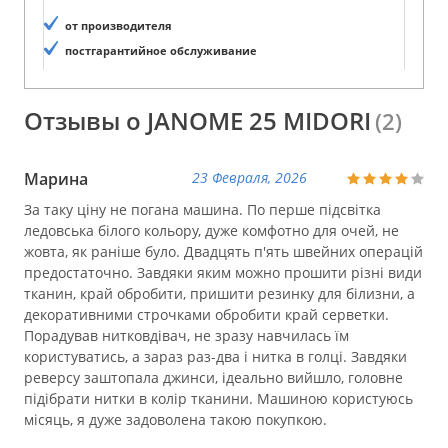
от производителя
постгарантийное обслуживание
Отзывы о JANOME 25 MIDORI
(2)
Марина
23 Февраля, 2026
За таку ціну не погана машина. По перше підсвітка
ледовська білого кольору, дуже комфотно для очей, не
жовта, як раніше було. Двадцять п'ять швейних операцій
предостаточно. Завдяки яким можно прошити різні види
тканин, край обробити, пришити резинку для білизни, а
декоративними строчками обробити край серветки.
Порадував нитковдівач, не зразу навчилась їм
користуватись, а зараз раз-два і нитка в голці. Завдяки
реверсу заштопала джинси, ідеально вийшло, головне
підібрати нитки в колір тканини. Машиною користуюсь
місяць, я дуже задоволена такою покупкою.