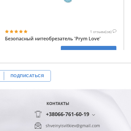
1
отзыва(ов)
Безопасный нитеобрезатель 'Prym Love'
206
КУПИТЬ
ГРН
ПОДПИСАТЬСЯ
КОНТАКТЫ
+38066-761-60-19
shveinyisvitkiev@gmail.com