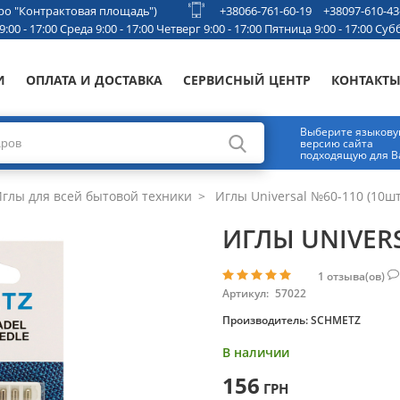
етро "Контрактовая площадь")
+38066-761-60-19
+38097-610-43
00 - 17:00 Среда 9:00 - 17:00 Четверг 9:00 - 17:00 Пятница 9:00 - 17:00 Субб
И
ОПЛАТА И ДОСТАВКА
СЕРВИСНЫЙ ЦЕНТР
КОНТАКТ
Выберите языков
версию сайта
подходящую для В
глы для всей бытовой техники
Иглы Universal №60-110 (10шт
ИГЛЫ UNIVERS
1
отзыва(ов)
Артикул:
57022
Производитель:
SCHMETZ
В наличии
156
ГРН