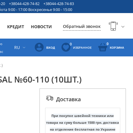
-20
+38044-428-74-82
+38044-428-74-83
ота 9:00 - 17:00 Воскресенье 9:00 - 15:00
Обратный звонок
Ы
КРЕДИТ
НОВОСТИ
ую
0
0
RU
ИЗБРАННОЕ
ВХОД
КОРЗИНА
ас
.)
AL №60-110 (10ШТ.)
Доставка
При покупке швейной техники или
товара на суму больше 1500 грн. доставка
на отделение бесплатная по Украине