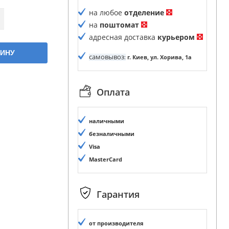
на любое
отделение
на
поштомат
адресная доставка
курьером
ЗИНУ
самовывоз
:
г. Киев, ул. Хорива, 1а
Оплата
наличными
безналичными
Visa
MasterCard
Гарантия
от производителя