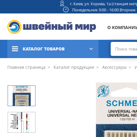
г. Киев, ул. Хорива, 1а (станция м
Понедельник 9:00 - 16:00 Вторник 9:
О КОМПАНИ
КАТАЛОГ ТОВАРОВ
Швейные машины
Главная страница
Каталог продукции
Аксессуары
И
Вышивальные и швейно-
вышивальные машины
Коверлоки, оверлоки,
плоскошовные машины
Вязальные машины