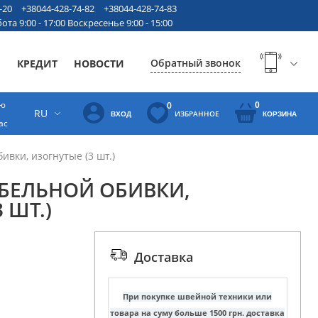
-20
+38044-428-74-82
+38044-428-74-83
ота 9:00 - 17:00 Воскресенье 9:00 - 15:00
Обратный звонок
Ы
КРЕДИТ
НОВОСТИ
ую
0
0
RU
ИЗБРАННОЕ
ВХОД
КОРЗИНА
ас
вки, изогнутые (3 шт.)
БЕЛЬНОЙ ОБИВКИ,
 ШТ.)
Доставка
При покупке швейной техники или
товара на суму больше 1500 грн. доставка