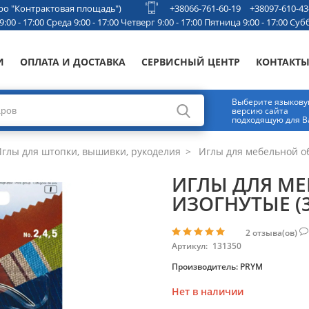
етро "Контрактовая площадь")
+38066-761-60-19
+38097-610-43
00 - 17:00 Среда 9:00 - 17:00 Четверг 9:00 - 17:00 Пятница 9:00 - 17:00 Субб
И
ОПЛАТА И ДОСТАВКА
СЕРВИСНЫЙ ЦЕНТР
КОНТАКТ
Выберите языков
версию сайта
подходящую для В
глы для штопки, вышивки, рукоделия
Иглы для мебельной оби
ИГЛЫ ДЛЯ МЕ
ИЗОГНУТЫЕ (3
2
отзыва(ов)
Артикул:
131350
Производитель:
PRYM
Нет в наличии