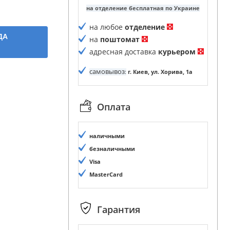
на отделение бесплатная по Украине
на любое
отделение
ДА
на
поштомат
адресная доставка
курьером
самовывоз
:
г. Киев, ул. Хорива, 1а
Оплата
наличными
безналичными
Visa
MasterCard
Гарантия