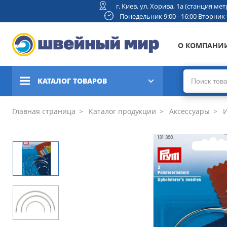
г. Киев, ул. Хорива, 1а (станция м
Понедельник 9:00 - 16:00 Вторник 9:
О КОМПАНИ
КАТАЛОГ ТОВАРОВ
Швейные машины
Главная страница
Каталог продукции
Аксессуары
И
Вышивальные и швейно-
вышивальные машины
Коверлоки, оверлоки,
плоскошовные машины
Вязальные машины