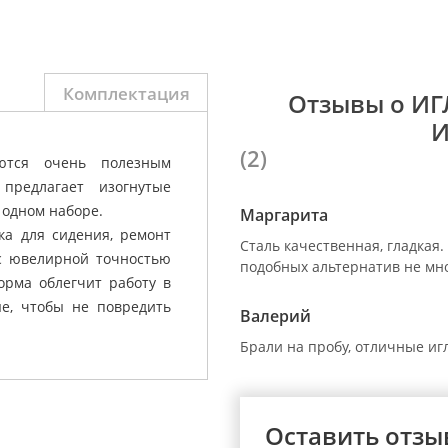
Комплектация
Отзывы о И
И
(2)
ются очень полезным
редлагает изогнутые
 одном наборе.
Маргарита
ка для сидения, ремонт
Сталь качественная, гладкая.
 с ювелирной точностью
подобных альтернатив не мно
орма облегчит работу в
ые, чтобы не повредить
Валерий
Брали на пробу, отличные иг
Оставить отзы