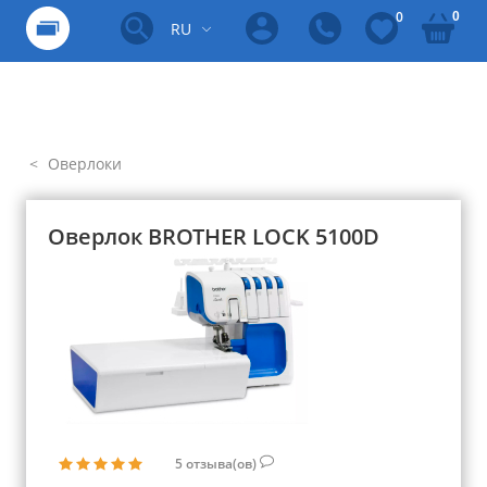
0
0
RU
Оверлоки
Оверлок BROTHER LOCK 5100D
5
отзыва(ов)