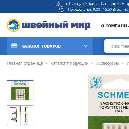
г. Киев, ул. Хорива, 1а (станция м
Понедельник 9:00 - 16:00 Вторник 9:
О КОМПАНИ
КАТАЛОГ ТОВАРОВ
Швейные машины
Главная страница
Каталог продукции
Аксессуары
И
Вышивальные и швейно-
вышивальные машины
Коверлоки, оверлоки,
плоскошовные машины
Вязальные машины