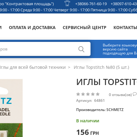
етро "Контрактовая площадь")
+38066-761-60-19
+38097-610-43
00 - 17:00 Среда 9:00 - 17:00 Четверг 9:00 - 17:00 Пятница 9:00 - 17:00 Субб
И
ОПЛАТА И ДОСТАВКА
СЕРВИСНЫЙ ЦЕНТР
КОНТАКТ
Выберите языков
версию сайта
подходящую для В
глы для всей бытовой техники
Иглы Topstitch №80 (5 шт.)
ИГЛЫ TOPSTIT
0
отзыва(ов)
Артикул:
64861
Производитель:
SCHMETZ
В наличии
156
ГРН