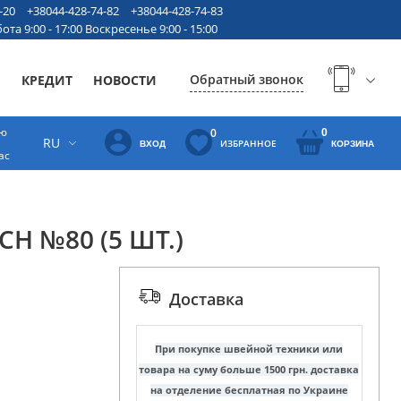
-20
+38044-428-74-82
+38044-428-74-83
ота 9:00 - 17:00 Воскресенье 9:00 - 15:00
Обратный звонок
Ы
КРЕДИТ
НОВОСТИ
ую
0
0
RU
ИЗБРАННОЕ
ВХОД
КОРЗИНА
ас
CH №80 (5 ШТ.)
Доставка
При покупке швейной техники или
товара на суму больше 1500 грн. доставка
на отделение бесплатная по Украине