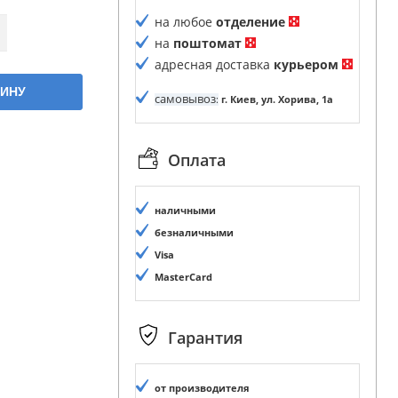
на любое
отделение
на
поштомат
адресная доставка
курьером
ЗИНУ
самовывоз
:
г. Киев, ул. Хорива, 1а
Оплата
наличными
безналичными
Visa
MasterCard
Гарантия
от производителя