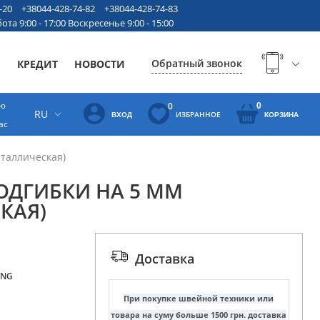
-20
+38044-428-74-82
+38044-428-74-83
ота 9:00 - 17:00 Воскресенье 9:00 - 15:00
Обратный звонок
Ы
КРЕДИТ
НОВОСТИ
ую
0
0
RU
ИЗБРАННОЕ
ВХОД
КОРЗИНА
ас
еталлическая)
ОДГИБКИ НА 5 ММ
КАЯ)
Доставка
ING
При покупке швейной техники или
товара на суму больше 1500 грн. доставка