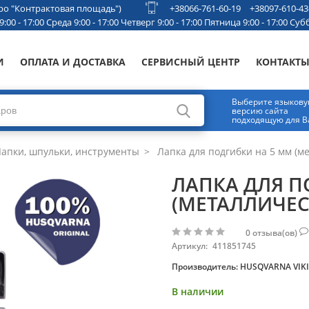
етро "Контрактовая площадь")
+38066-761-60-19
+38097-610-43
00 - 17:00 Среда 9:00 - 17:00 Четверг 9:00 - 17:00 Пятница 9:00 - 17:00 Субб
И
ОПЛАТА И ДОСТАВКА
СЕРВИСНЫЙ ЦЕНТР
КОНТАКТ
Выберите языков
версию сайта
подходящую для В
апки, шпульки, инструменты
Лапка для подгибки на 5 мм (м
ЛАПКА ДЛЯ П
(МЕТАЛЛИЧЕС
0
отзыва(ов)
Артикул:
411851745
Производитель:
HUSQVARNA VIK
В наличии