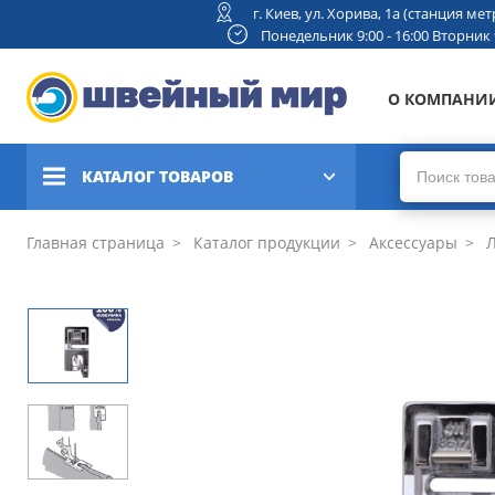
г. Киев, ул. Хорива, 1а (станция м
Понедельник 9:00 - 16:00 Вторник 9:
О КОМПАНИ
КАТАЛОГ ТОВАРОВ
Швейные машины
Главная страница
Каталог продукции
Аксессуары
Л
Вышивальные и швейно-
вышивальные машины
Коверлоки, оверлоки,
плоскошовные машины
Вязальные машины