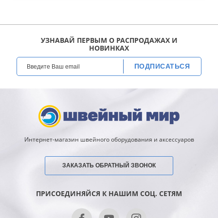
обработки узких деталей, например,
во все
манжеты, носков, штанины;
населенные пункты Украины
вес оверлока;
разнообразная комплектация (в
дешевых моделях оверлока
УЗНАВАЙ ПЕРВЫМ О РАСПРОДАЖАХ И
комплектация очень не большая, в
НОВИНКАХ
моделях более дорогого класса
очень часто входит запасной нож,
ПОДПИСАТЬСЯ
лапки, приспособление для
оверлока).
Интернет-магазин швейного оборудования и аксессуаров
ЗАКАЗАТЬ ОБРАТНЫЙ ЗВОНОК
ПРИСОЕДИНЯЙСЯ К НАШИМ СОЦ. СЕТЯМ