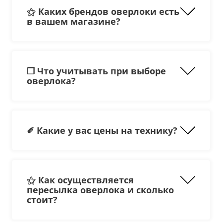
⚝ Каких брендов оверлоки есть
в вашем магазине?
❒ Что учитывать при выборе
оверлока?
Family
;
Janome
;
Singer
;
✐ Какие у вас цены на технику?
Brother
.
сложность заправки нижнего и
верхнего петлителя (заправка
сложнее, когда оверлок дешевле
стоит);
наличие 2-х ниточных швов (самый
⚝ Как осуществляется
тонкий шов делается на 2-х ниточном
пересылка оверлока и сколько
ролевом);
стоит?
скорость шитья;
наличие рукавной платформы для