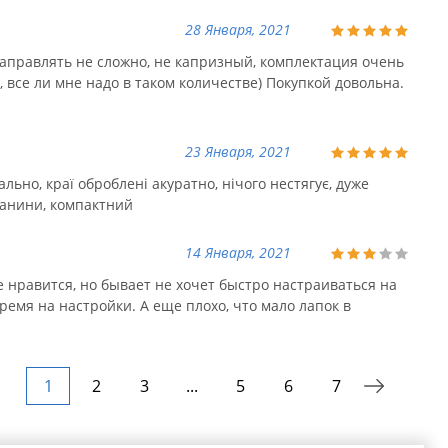
28 Января, 2021
аправлять не сложно, не капризный, комплектация очень
 все ли мне надо в таком количестве) Покупкой довольна.
23 Января, 2021
ьно, краї оброблені акуратно, нічого нестягує, дуже
канини, компактний
14 Января, 2021
е нравится, но бывает не хочет быстро настраиваться на
ремя на настройки. А еще плохо, что мало лапок в
1
2
3
...
5
6
7