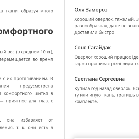
Оля Замороз
а ткани, образуя много
.
Хороший оверлок, тяжелый. З
разнообразная, даже не знаю,
омфортного
Доставили быстро
Соня Сагайдак
 вес (в среднем 10 кг),
Оверлог хороший працює ідеал
 перемещается во время
гарно прошиває різні види т
м с их протягиванием. В
Светлана Сергеевна
ния предусмотрена
Купила год назад оверлок. Вс
ля комфортного шитья в
ту или иную ткань, тратишь в
 приятное для глаз, с
комплекте.
ю, она избавляет от
ения, т. к. они есть в