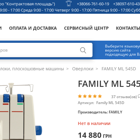
етро "Контрактовая площадь")
+38066-761-60-19
+38097-610-43
00 - 17:00 Среда 9:00 - 17:00 Четверг 9:00 - 17:00 Пятница 9:00 - 17:00 Субб
И
ОПЛАТА И ДОСТАВКА
СЕРВИСНЫЙ ЦЕНТР
КОНТАКТ
Выберите языков
версию сайта
подходящую для В
рлоки, плоскошовные машины
Оверлоки
FAMILY ML 545D
FAMILY ML 54
37
отзыва(ов)
Артикул:
Family ML 545D
Производитель:
FAMILY
Нет в наличии
14 880
ГРН