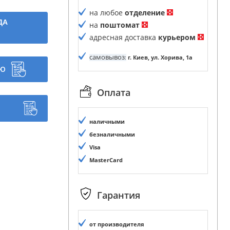
на любое
отделение
ДА
на
поштомат
адресная доставка
курьером
самовывоз
:
г. Киев, ул. Хорива, 1а
ИЮ
Оплата
наличными
безналичными
Visa
MasterCard
Гарантия
от производителя