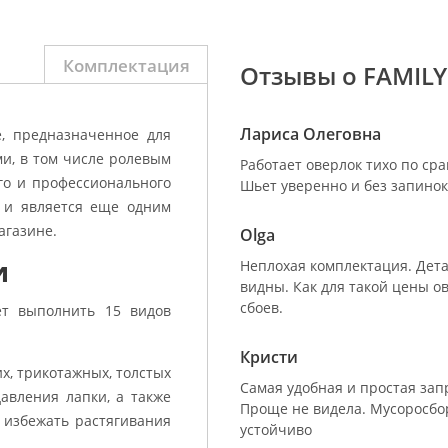
Комплектация
Отзывы о FAMILY
Лариса Олеговна
, предназначенное для
и, в том числе ролевым
Работает оверлок тихо по ср
го и профессионального
Шьет уверенно и без запинок
о и является еще одним
агазине.
Olga
и
Неплохая комплектация. Дета
видны. Как для такой цены ов
сбоев.
ет выполнить 15 видов
Кристи
х, трикотажных, толстых
Самая удобная и простая запр
авления лапки, а также
Проще не видела. Мусоросбор
 избежать растягивания
устойчиво