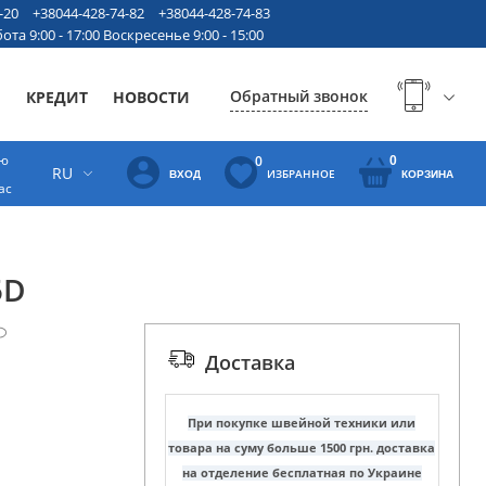
-20
+38044-428-74-82
+38044-428-74-83
ота 9:00 - 17:00 Воскресенье 9:00 - 15:00
Обратный звонок
Ы
КРЕДИТ
НОВОСТИ
ую
0
0
RU
ИЗБРАННОЕ
ВХОД
КОРЗИНА
ас
5D
Доставка
При покупке швейной техники или
товара на суму больше 1500 грн. доставка
на отделение бесплатная по Украине