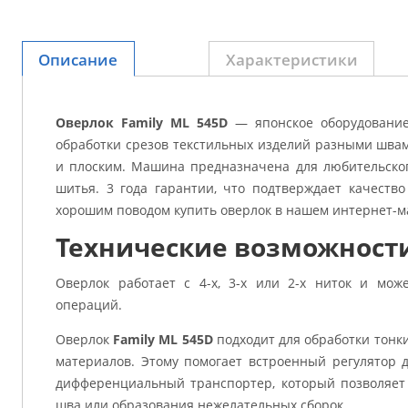
Описание
Характеристики
Оверлок
Family ML 545D
— японское оборудование
обработки срезов текстильных изделий разными швам
и плоским. Машина предназначена для любительско
шитья. 3 года гарантии, что подтверждает качеств
хорошим поводом купить оверлок в нашем интернет-м
Технические возможност
Оверлок работает с 4-х, 3-х или 2-х ниток и мож
операций.
Оверлок
Family ML 545D
подходит для обработки тонки
материалов. Этому помогает встроенный регулятор д
дифференциальный транспортер, который позволяет
шва или образования нежелательных сборок.