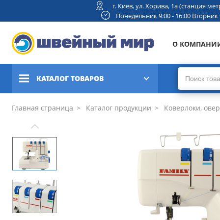
г. Киев, ул. Хорива, 1а (станция м
Понедельник 9:00 - 16:00 Вторник 9:
О КОМПАНИ
КАТАЛОГ ТОВАРОВ
Швейные машины
Главная страница
Каталог продукции
Коверлоки, ове
Вышивальные и швейно-
вышивальные машины
Коверлоки, оверлоки,
плоскошовные машины
Вязальные машины