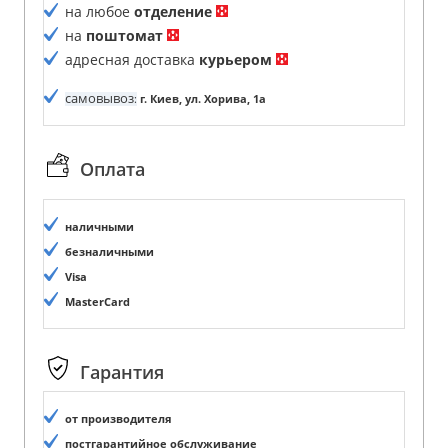
на любое
отделение
на
поштомат
адресная доставка
курьером
самовывоз
:
г. Киев, ул. Хорива, 1а
Оплата
наличными
безналичными
Visa
MasterCard
Гарантия
от производителя
постгарантийное обслуживание