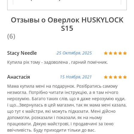
Отзывы о Оверлок HUSKYLOCK
S15
(6)
Stacy Needle
25 Октября, 2025
Купила рік тому - задоволена , гарний помічник.
Анастасія
15 Ноября, 2021
Мама купила мені на подарунок. Розібратись самому
незмогла. Потрібно читати інструкцію, а я там нічого
нерозумію. Багато таких слів, що я даже нерозумію куди,
і що…Звернулась в цей магазин, так як мама мені казала,
що тут є майстри, які можуть підказати. Мені дійсно
допомогли, розказали і показали, як на ньому
працювати. Дякую майстрові, і продавчині за їхню
ввічливість. Буду приходити тільки до вас.