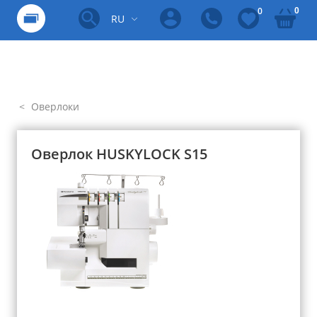
0
0
RU
Оверлоки
Оверлок HUSKYLOCK S15